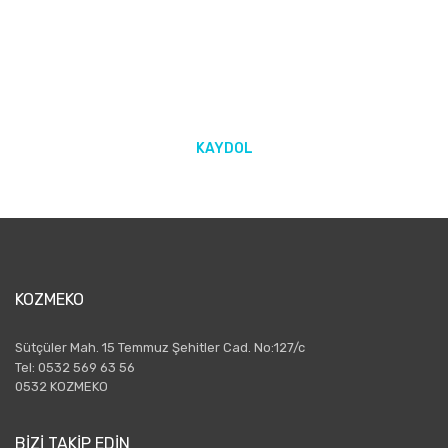
E-BÜLTEN ABONELİĞİ
Yeniliklerden ve kampanyalarda haberdar olmak için Kaydolun!
KAYDOL
KOZMEKO
Sütçüler Mah. 15 Temmuz Şehitler Cad. No:127/c
Tel: 0532 569 63 56
0532 KOZMEKO
BİZİ TAKİP EDİN