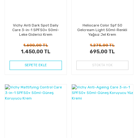
Vichy Anti Dark Spot Daily
Heliocare Color Spf 50
Care 3-in-1 SPF50+ 50ml-
Gelcream Light 50ml-Renkli
Leke Giderici Krem
Yağsız Jel Krem
1.600,00 TL
1.275,00 TL
1.450,00 TL
695,00 TL
SEPETE EKLE
STOKTA YOK
%11
%31
Kazanç
Kazanç