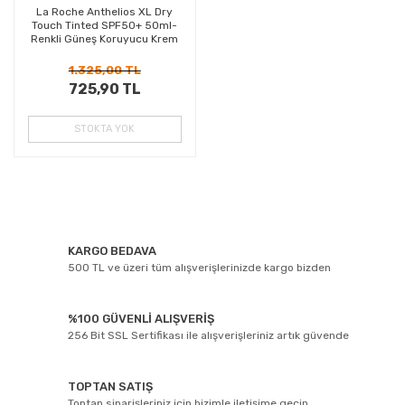
La Roche Anthelios XL Dry
Touch Tinted SPF50+ 50ml-
Renkli Güneş Koruyucu Krem
1.325,00 TL
725,90 TL
STOKTA YOK
KARGO BEDAVA
500 TL ve üzeri tüm alışverişlerinizde kargo bizden
%100 GÜVENLİ ALIŞVERİŞ
256 Bit SSL Sertifikası ile alışverişleriniz artık güvende
TOPTAN SATIŞ
Toptan siparişleriniz için bizimle iletişime geçin