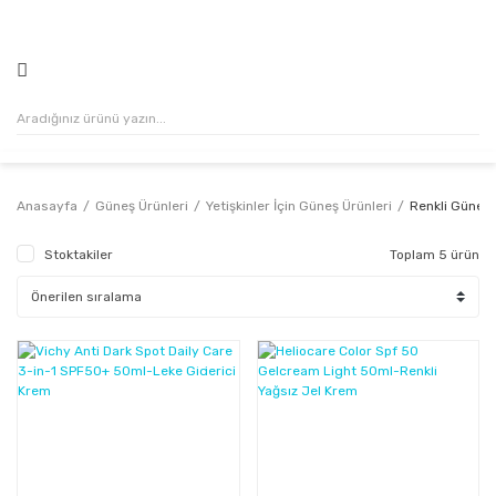
500₺ VE ÜZERİ ALIŞVERİŞLERİNİZDE KARGO ÜCRETSİZ!
Anasayfa
Güneş Ürünleri
Yetişkinler İçin Güneş Ürünleri
Renkli Güneş 
Stoktakiler
Toplam 5 ürün
%9
%45
Kazanç
Kazanç