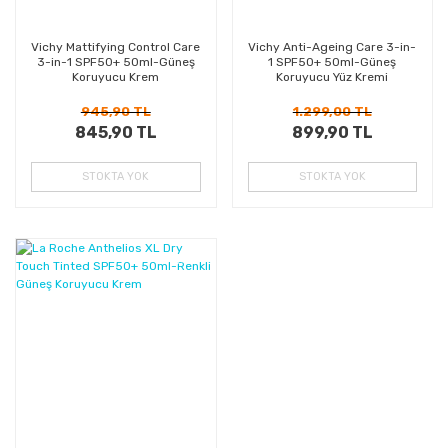
Vichy Mattifying Control Care
Vichy Anti-Ageing Care 3-in-
3-in-1 SPF50+ 50ml-Güneş
1 SPF50+ 50ml-Güneş
Koruyucu Krem
Koruyucu Yüz Kremi
945,90 TL
1.299,00 TL
845,90 TL
899,90 TL
STOKTA YOK
STOKTA YOK
%45
Kazanç