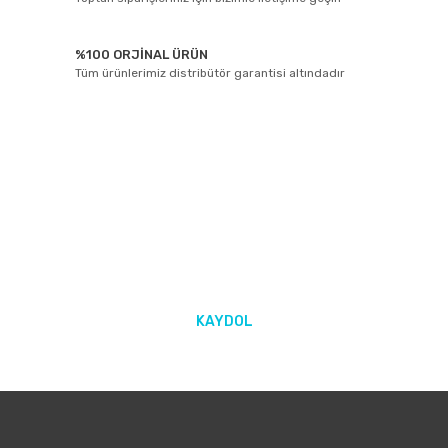
%100 ORJİNAL ÜRÜN
Tüm ürünlerimiz distribütör garantisi altındadır
E-BÜLTEN ABONELİĞİ
Yeniliklerden ve kampanyalarda haberdar olmak için Kaydolun!
KAYDOL