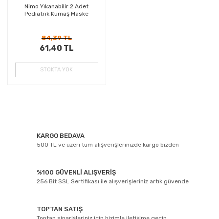
Nimo Yıkanabilir 2 Adet
Pediatrik Kumaş Maske
84,39 TL
61,40 TL
STOKTA YOK
KARGO BEDAVA
500 TL ve üzeri tüm alışverişlerinizde kargo bizden
%100 GÜVENLİ ALIŞVERİŞ
256 Bit SSL Sertifikası ile alışverişleriniz artık güvende
TOPTAN SATIŞ
Toptan siparişleriniz için bizimle iletişime geçin