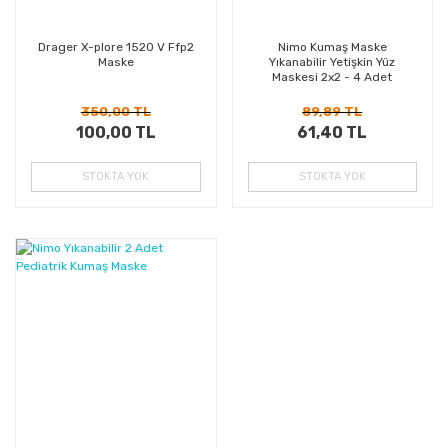
Drager X-plore 1520 V Ffp2
Nimo Kumaş Maske
Maske
Yıkanabilir Yetişkin Yüz
Maskesi 2x2 - 4 Adet
350,00 TL
89,89 TL
100,00 TL
61,40 TL
STOKTA YOK
STOKTA YOK
%27
Kazanç