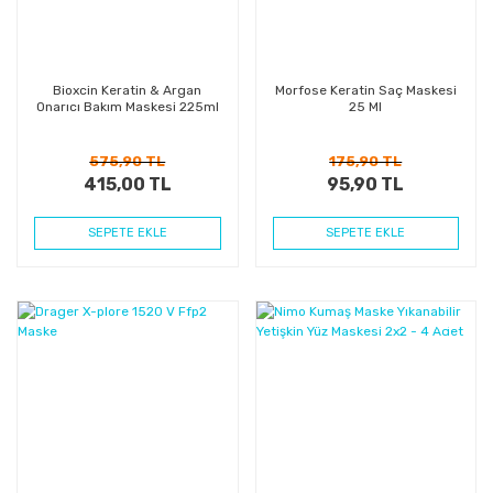
Bioxcin Keratin & Argan
Morfose Keratin Saç Maskesi
Onarıcı Bakım Maskesi 225ml
25 Ml
575,90 TL
175,90 TL
415,00 TL
95,90 TL
SEPETE EKLE
SEPETE EKLE
%71
%32
Kazanç
Kazanç