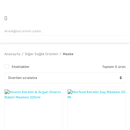
500₺ VE ÜZERİ ALIŞVERİŞLERİNİZDE KARGO ÜCRETSİZ!
Anasayfa
Diğer Sağlık Ürünleri
Maske
Stoktakiler
Toplam 5 ürün
%28
%45
Kazanç
Kazanç