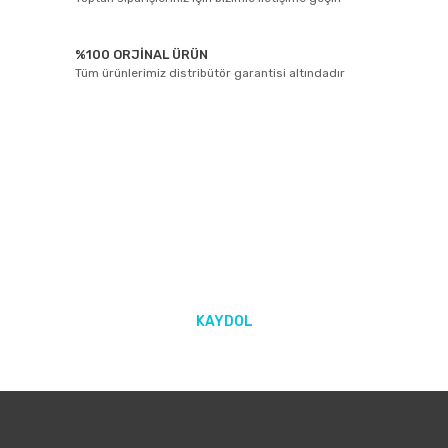
%100 ORJİNAL ÜRÜN
Tüm ürünlerimiz distribütör garantisi altındadır
E-BÜLTEN ABONELİĞİ
Yeniliklerden ve kampanyalarda haberdar olmak için Kaydolun!
KAYDOL