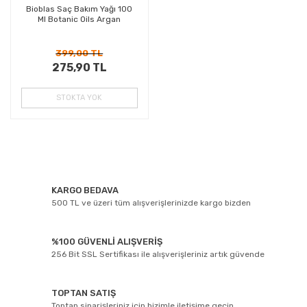
Bioblas Saç Bakım Yağı 100
Ml Botanic Oils Argan
399,00 TL
275,90 TL
STOKTA YOK
KARGO BEDAVA
500 TL ve üzeri tüm alışverişlerinizde kargo bizden
%100 GÜVENLİ ALIŞVERİŞ
256 Bit SSL Sertifikası ile alışverişleriniz artık güvende
TOPTAN SATIŞ
Toptan siparişleriniz için bizimle iletişime geçin