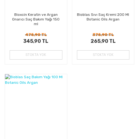
Bioxcin Keratin ve Argan
Bioblas Sıvı Saç Kremi 200 Ml
Onarıcı Saç Bakım Yağı 150
Botanic Oils Argan
ml
475,90 TL
375,90 TL
345,90 TL
265,90 TL
STOKTA YOK
STOKTA YOK
%31
Kazanç