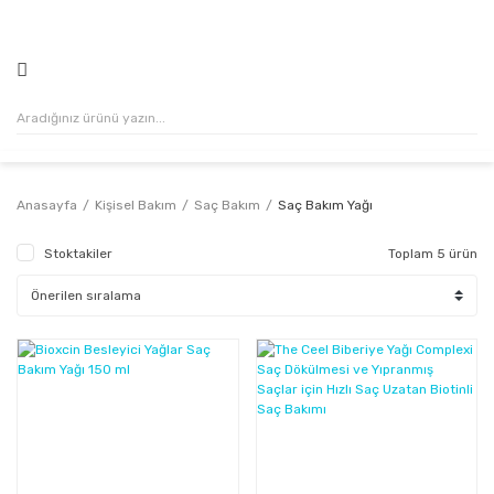
500₺ VE ÜZERİ ALIŞVERİŞLERİNİZDE KARGO ÜCRETSİZ!
Anasayfa
Kişisel Bakım
Saç Bakım
Saç Bakım Yağı
Stoktakiler
Toplam 5 ürün
%29
%53
Kazanç
Kazanç