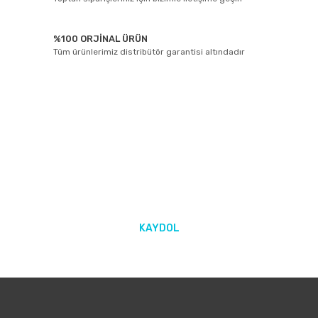
%100 ORJİNAL ÜRÜN
Tüm ürünlerimiz distribütör garantisi altındadır
E-BÜLTEN ABONELİĞİ
Yeniliklerden ve kampanyalarda haberdar olmak için Kaydolun!
KAYDOL