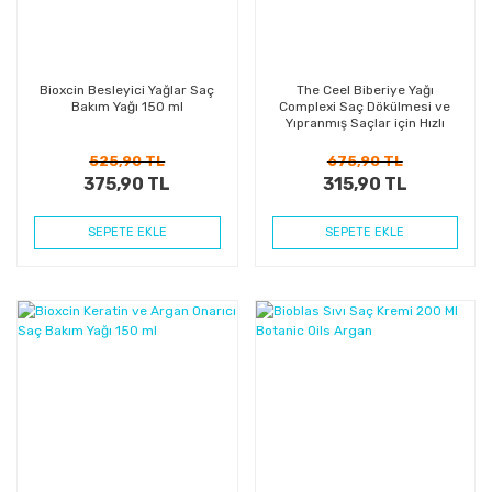
Bioxcin Besleyici Yağlar Saç
The Ceel Biberiye Yağı
Bakım Yağı 150 ml
Complexi Saç Dökülmesi ve
Yıpranmış Saçlar için Hızlı
Saç Uzatan Biotinli Saç
Bakımı
525,90 TL
675,90 TL
375,90 TL
315,90 TL
SEPETE EKLE
SEPETE EKLE
%27
%29
Kazanç
Kazanç