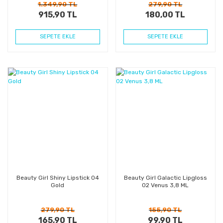
1.349,90 TL
279,90 TL
915,90 TL
180,00 TL
SEPETE EKLE
SEPETE EKLE
%41
%36
Kazanç
Kazanç
Beauty Girl Shiny Lipstick 04
Beauty Girl Galactic Lipgloss
Gold
02 Venus 3,8 ML
279,90 TL
155,90 TL
165,90 TL
99,90 TL