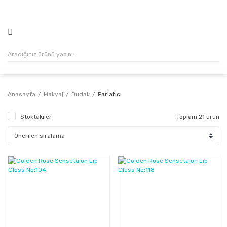
500₺ VE ÜZERİ ALIŞVERİŞLERİNİZDE KARGO ÜCRETSİZ!
Anasayfa
Makyaj
Dudak
Parlatıcı
Stoktakiler
Toplam 21 ürün
%29
%29
Kazanç
Kazanç