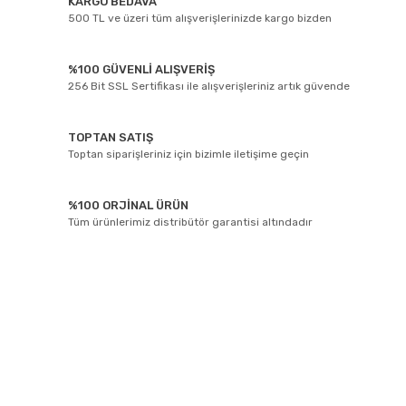
KARGO BEDAVA
500 TL ve üzeri tüm alışverişlerinizde kargo bizden
%100 GÜVENLİ ALIŞVERİŞ
256 Bit SSL Sertifikası ile alışverişleriniz artık güvende
TOPTAN SATIŞ
Toptan siparişleriniz için bizimle iletişime geçin
%100 ORJİNAL ÜRÜN
Tüm ürünlerimiz distribütör garantisi altındadır
E-BÜLTEN ABONELİĞİ
Yeniliklerden ve kampanyalarda haberdar olmak için Kaydolun!