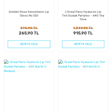
Golden Rose Sensetaion Lip
L'Oreal Paris Hyaluron Lip
Gloss No:120
Tint Dudak Parlatıcı - 640 Tea
Time
375,90 TL
1.349,90 TL
265,90 TL
915,90 TL
SEPETE EKLE
SEPETE EKLE
%32
%32
Kazanç
Kazanç