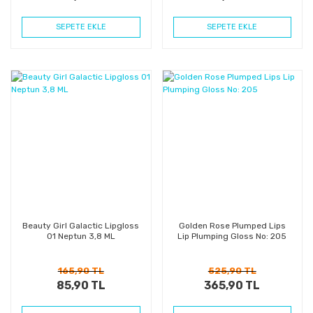
SEPETE EKLE
SEPETE EKLE
%48
%30
Kazanç
Kazanç
Beauty Girl Galactic Lipgloss
Golden Rose Plumped Lips
01 Neptun 3,8 ML
Lip Plumping Gloss No: 205
165,90 TL
525,90 TL
85,90 TL
365,90 TL