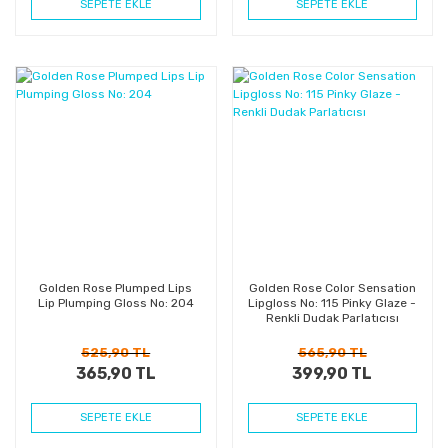
SEPETE EKLE
SEPETE EKLE
%30
%29
Kazanç
Kazanç
Golden Rose Plumped Lips
Golden Rose Color Sensation
Lip Plumping Gloss No: 204
Lipgloss No: 115 Pinky Glaze -
Renkli Dudak Parlatıcısı
525,90 TL
565,90 TL
365,90 TL
399,90 TL
SEPETE EKLE
SEPETE EKLE