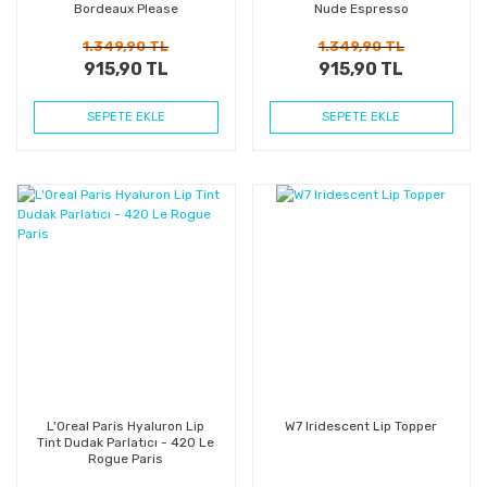
Bordeaux Please
Nude Espresso
1.349,90 TL
1.349,90 TL
915,90 TL
915,90 TL
SEPETE EKLE
SEPETE EKLE
%32
%36
Kazanç
Kazanç
L'Oreal Paris Hyaluron Lip
W7 Iridescent Lip Topper
Tint Dudak Parlatıcı - 420 Le
Rogue Paris