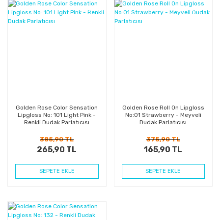
%31
%56
Kazanç
Kazanç
Golden Rose Color Sensation
Golden Rose Roll On Lipgloss
Lipgloss No: 101 Light Pink -
No:01 Strawberry - Meyveli
Renkli Dudak Parlatıcısı
Dudak Parlatıcısı
385,90 TL
375,90 TL
265,90 TL
165,90 TL
SEPETE EKLE
SEPETE EKLE
%29