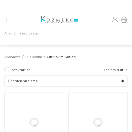
500₺ VE ÜZERİ ALIŞVERİŞLERİNİZDE KARGO ÜCRETSİZ!
Anasayfa
Cilt Bakım
Cilt Bakım Setleri
Stoktakiler
Toplam 8 ürün
%22
%29
Kazanç
Kazanç