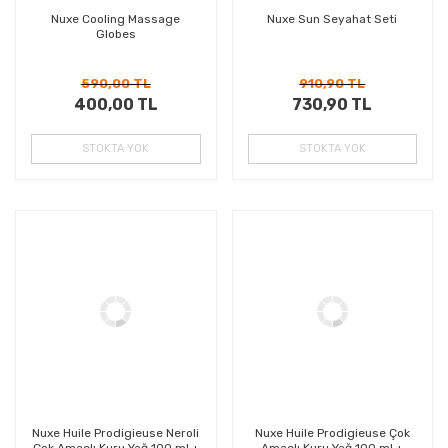
Nuxe Cooling Massage
Nuxe Sun Seyahat Seti
Globes
590,00 TL
910,90 TL
400,00 TL
730,90 TL
STOKTA YOK
STOKTA YOK
%33
%44
Kazanç
Kazanç
Nuxe Huile Prodigieuse Neroli
Nuxe Huile Prodigieuse Çok
Çok Amaçlı Kuru Yağ 100 ml +
Amaçlı Kuru Yağ 100 ml +