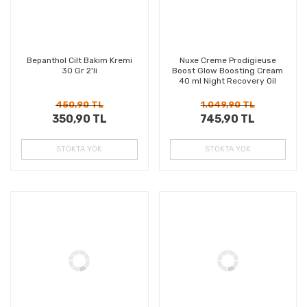
Bepanthol Cilt Bakım Kremi
Nuxe Creme Prodigieuse
30 Gr 2'li
Boost Glow Boosting Cream
40 ml Night Recovery Oil
Balm 15 ml HEDİYE
450,90 TL
1.049,90 TL
350,90 TL
745,90 TL
STOKTA YOK
STOKTA YOK
%17
%27
Kazanç
Kazanç