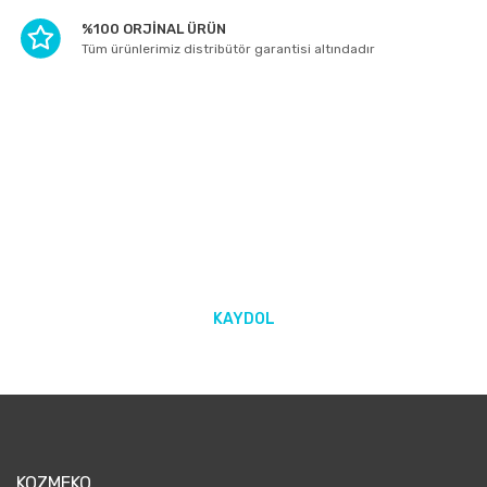
%100 ORJİNAL ÜRÜN
Tüm ürünlerimiz distribütör garantisi altındadır
E-BÜLTEN ABONELİĞİ
Yeniliklerden ve kampanyalarda haberdar olmak için Kaydolun!
KAYDOL
KOZMEKO