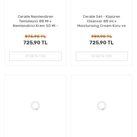
CeraVe Nemlendiren
CeraVe Set - Köpüren
Temizleyici 88 Ml +
Cleanser 88 ml +
Nemlendirici Krem 50 Ml -
Moisturising Cream Kuru ve
İKİLİ SET
Çok Kuru Ciltler İçin 50 ml
875,90 TL
989,90 TL
725,90 TL
725,90 TL
STOKTA YOK
STOKTA YOK
%32
%20
Kazanç
Kazanç