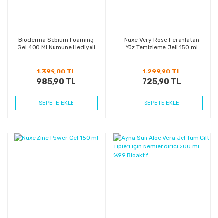
Bioderma Sebium Foaming
Nuxe Very Rose Ferahlatan
Gel 400 Ml Numune Hediyeli
Yüz Temizleme Jeli 150 ml
1.399,00 TL
1.299,90 TL
985,90 TL
725,90 TL
SEPETE EKLE
SEPETE EKLE
%40
%23
Kazanç
Kazanç