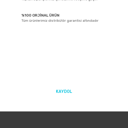
%100 ORJİNAL ÜRÜN
Tüm ürünlerimiz distribütör garantisi altındadır
E-BÜLTEN ABONELİĞİ
Yeniliklerden ve kampanyalarda haberdar olmak için Kaydolun!
KAYDOL