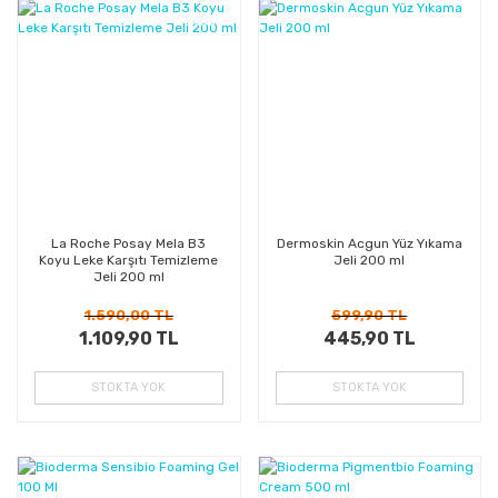
%30
%26
Kazanç
Kazanç
La Roche Posay Mela B3
Dermoskin Acgun Yüz Yıkama
Koyu Leke Karşıtı Temizleme
Jeli 200 ml
Jeli 200 ml
1.590,00 TL
599,90 TL
1.109,90 TL
445,90 TL
STOKTA YOK
STOKTA YOK
%24
%25