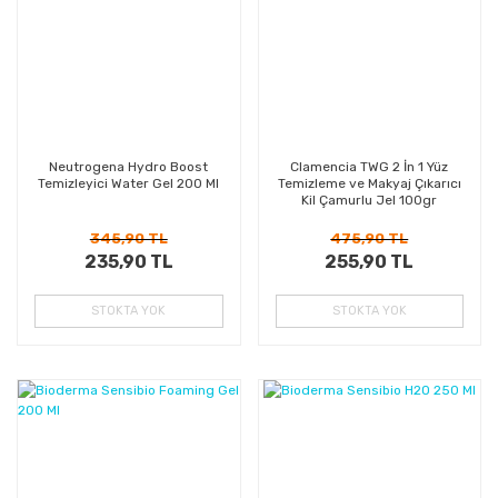
Neutrogena Hydro Boost
Clamencia TWG 2 İn 1 Yüz
Temizleyici Water Gel 200 Ml
Temizleme ve Makyaj Çıkarıcı
Kil Çamurlu Jel 100gr
345,90 TL
475,90 TL
235,90 TL
255,90 TL
STOKTA YOK
STOKTA YOK
%23
%34
Kazanç
Kazanç