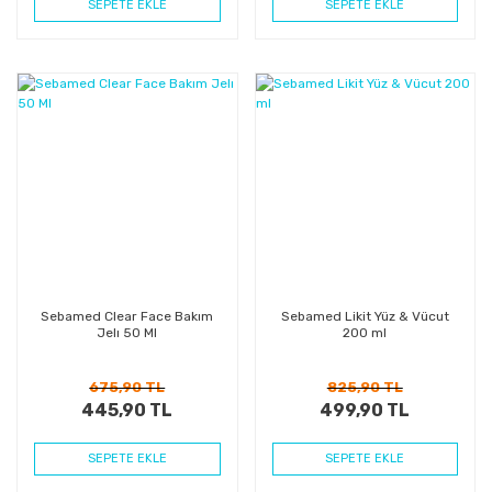
SEPETE EKLE
SEPETE EKLE
%34
%39
Kazanç
Kazanç
Sebamed Clear Face Bakım
Sebamed Likit Yüz & Vücut
Jelı 50 Ml
200 ml
675,90 TL
825,90 TL
445,90 TL
499,90 TL
SEPETE EKLE
SEPETE EKLE