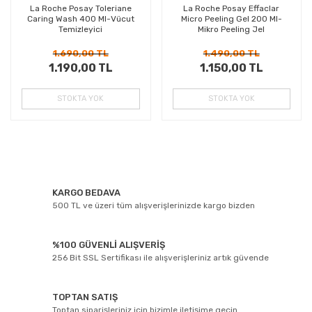
La Roche Posay Toleriane
La Roche Posay Effaclar
Caring Wash 400 Ml-Vücut
Micro Peeling Gel 200 Ml-
Temizleyici
Mikro Peeling Jel
1.690,00 TL
1.490,00 TL
1.190,00 TL
1.150,00 TL
STOKTA YOK
STOKTA YOK
KARGO BEDAVA
500 TL ve üzeri tüm alışverişlerinizde kargo bizden
%100 GÜVENLİ ALIŞVERİŞ
256 Bit SSL Sertifikası ile alışverişleriniz artık güvende
TOPTAN SATIŞ
Toptan siparişleriniz için bizimle iletişime geçin