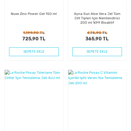
Nuxe Zinc Power Gel 150 ml
Ayna Sun Aloe Vera Jel Tüm
Cilt Tipleri Için Nemlendirici
200 ml %99 Bioaktif
1.199,90 TL
475,90 TL
725,90 TL
365,90 TL
SEPETE EKLE
SEPETE EKLE
%52
%30
Kazanç
Kazanç