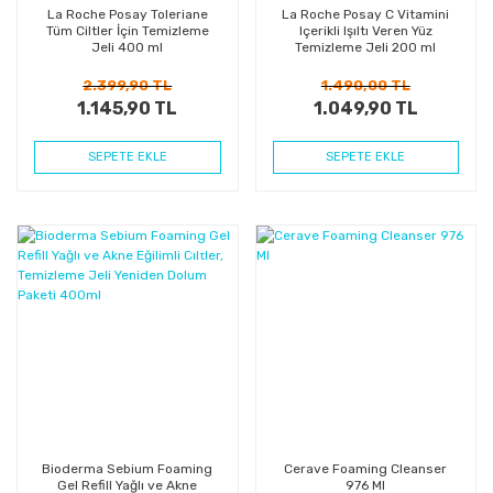
La Roche Posay Toleriane
La Roche Posay C Vitamini
Tüm Ciltler İçin Temizleme
Içerikli Işıltı Veren Yüz
Jeli 400 ml
Temizleme Jeli 200 ml
2.399,90 TL
1.490,00 TL
1.145,90 TL
1.049,90 TL
SEPETE EKLE
SEPETE EKLE
%24
%30
Kazanç
Kazanç
Bioderma Sebium Foaming
Cerave Foaming Cleanser
Gel Refill Yağlı ve Akne
976 Ml