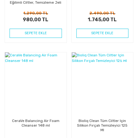
Eğilimli Ciltler, Temizleme Jeli
Yeniden Dolum Paketi 400ml
1.290,00 TL
2.490,00 TL
980,00 TL
1.745,00 TL
SEPETE EKLE
SEPETE EKLE
%42
%35
Kazanç
Kazanç
CeraVe Balancing Air Foam
Bioliq Clean Tüm Ciltler Için
Cleanser 148 ml
Silikon Fırçalı Temizleyici 125
Ml