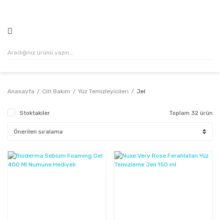
500₺ VE ÜZERİ ALIŞVERİŞLERİNİZDE KARGO ÜCRETSİZ!
Anasayfa
Cilt Bakım
Yüz Temizleyicileri
Jel
Stoktakiler
Toplam 32 ürün
%30
%44
Kazanç
Kazanç