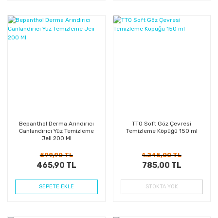
%22
%37
Kazanç
Kazanç
Bepanthol Derma Arındırıcı
TTO Soft Göz Çevresi
Canlandırıcı Yüz Temizleme
Temizleme Köpüğü 150 ml
Jeli 200 Ml
599,90 TL
1.245,00 TL
465,90 TL
785,00 TL
SEPETE EKLE
STOKTA YOK