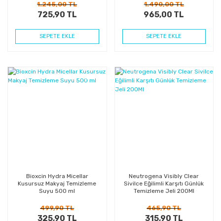
1.245,00 TL
1.490,00 TL
725,90 TL
965,00 TL
SEPETE EKLE
SEPETE EKLE
%35
%32
Kazanç
Kazanç
Bioxcin Hydra Micellar
Neutrogena Visibly Clear
Kusursuz Makyaj Temizleme
Sivilce Eğilimli Karşıtı Günlük
Suyu 500 ml
Temizleme Jeli 200Ml
499,90 TL
465,90 TL
325,90 TL
315,90 TL