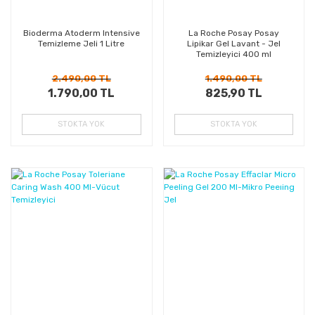
Bioderma Atoderm Intensive
La Roche Posay Posay
Temizleme Jeli 1 Litre
Lipikar Gel Lavant - Jel
Temizleyici 400 ml
2.490,00 TL
1.490,00 TL
1.790,00 TL
825,90 TL
STOKTA YOK
STOKTA YOK
%30
%23
Kazanç
Kazanç