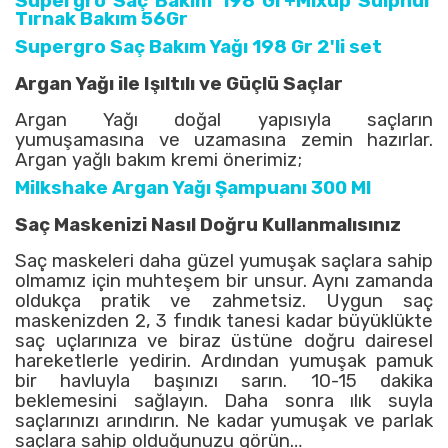
Supergro Saç Bakım 198 Gr+Mixup Sulphur
Tırnak Bakım 56Gr
Supergro Saç Bakım Yağı 198 Gr 2'li set
Argan Yağı ile Işıltılı ve Güçlü Saçlar
Argan Yağı doğal yapısıyla saçların
yumuşamasına ve uzamasına zemin hazırlar.
Argan yağlı bakım kremi önerimiz;
Milkshake Argan Yağı Şampuanı 300 Ml
Saç Maskenizi Nasıl Doğru Kullanmalısınız
Saç maskeleri daha güzel yumuşak saçlara sahip
olmamız için muhteşem bir unsur. Aynı zamanda
oldukça pratik ve zahmetsiz. Uygun saç
maskenizden 2, 3 fındık tanesi kadar büyüklükte
saç uçlarınıza ve biraz üstüne doğru dairesel
hareketlerle yedirin. Ardından yumuşak pamuk
bir havluyla başınızı sarın. 10-15 dakika
beklemesini sağlayın. Daha sonra ılık suyla
saçlarınızı arındırın. Ne kadar yumuşak ve parlak
saçlara sahip olduğunuzu görün…