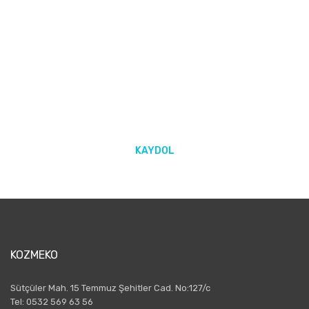
E-BÜLTEN ABONELİĞİ
Yeniliklerden ve kampanyalarda haberdar olmak için Kaydolun!
KAYDOL
KOZMEKO
Sütçüler Mah. 15 Temmuz Şehitler Cad. No:127/c
Tel: 0532 569 63 56