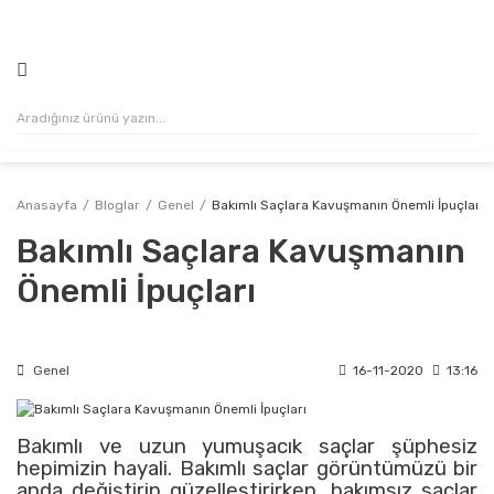
500₺ VE ÜZERİ ALIŞVERİŞLERİNİZDE KARGO ÜCRETSİZ!
Anasayfa
Bloglar
Genel
Bakımlı Saçlara Kavuşmanın Önemli İpuçları
Bakımlı Saçlara Kavuşmanın
Önemli İpuçları
Genel
16-11-2020
13:16
Bakımlı ve uzun yumuşacık saçlar şüphesiz
hepimizin hayali. Bakımlı saçlar görüntümüzü bir
anda değiştirip güzelleştirirken, bakımsız saçlar