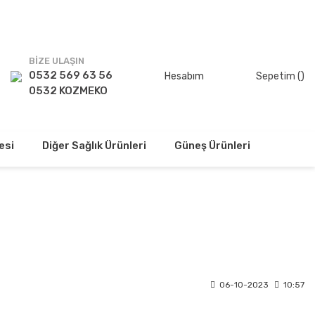
TSİZ!
BİZE ULAŞIN
0532 569 63 56
Hesabım
Sepetim (
)
0532 KOZMEKO
esi
Diğer Sağlık Ürünleri
Güneş Ürünleri
06-10-2023
10:57