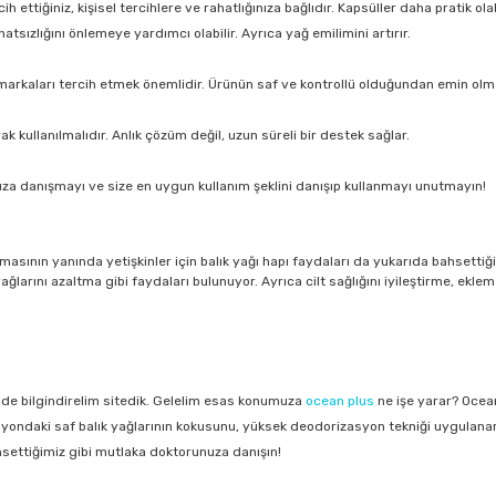
 ettiğiniz, kişisel tercihlere ve rahatlığınıza bağlıdır. Kapsüller daha pratik ol
hatsızlığını önlemeye yardımcı olabilir. Ayrıca yağ emilimini artırır.
lir markaları tercih etmek önemlidir. Ürünün saf ve kontrollü olduğundan emin olma
ak kullanılmalıdır. Anlık çözüm değil, uzun süreli bir destek sağlar.
nuza danışmayı ve size en uygun kullanım şeklini danışıp kullanmayı unutmayın!
asının yanında yetişkinler için balık yağı hapı faydaları da yukarıda bahsettiği
rını azaltma gibi faydaları bulunuyor. Ayrıca cilt sağlığını iyileştirme, eklem a
 de bilgindirelim sitedik. Gelelim esas konumuza
ocean plus
ne işe yarar? Ocean
yondaki saf balık yağlarının kokusunu, yüksek deodorizasyon tekniği uygulanarak
settiğimiz gibi mutlaka doktorunuza danışın!