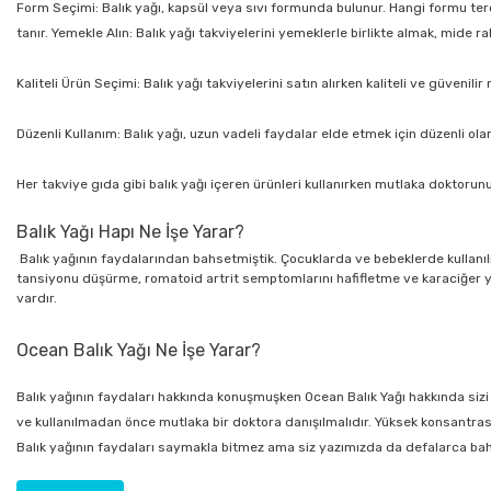
Form Seçimi: Balık yağı, kapsül veya sıvı formunda bulunur. Hangi formu tercih
tanır. Yemekle Alın: Balık yağı takviyelerini yemeklerle birlikte almak, mide ra
Kaliteli Ürün Seçimi: Balık yağı takviyelerini satın alırken kaliteli ve güveni
Düzenli Kullanım: Balık yağı, uzun vadeli faydalar elde etmek için düzenli olar
Her takviye gıda gibi balık yağı içeren ürünleri kullanırken mutlaka doktoru
Balık Yağı Hapı Ne İşe Yarar?
Balık yağının faydalarından bahsetmiştik. Çocuklarda ve bebeklerde kullanılm
tansiyonu düşürme, romatoid artrit semptomlarını hafifletme ve karaciğer yağla
vardır.
Ocean Balık Yağı Ne İşe Yarar?
Balık yağının faydaları hakkında konuşmuşken Ocean Balık Yağı hakkında sizi
ve kullanılmadan önce mutlaka bir doktora danışılmalıdır. Yüksek konsantras
Balık yağının faydaları saymakla bitmez ama siz yazımızda da defalarca bah