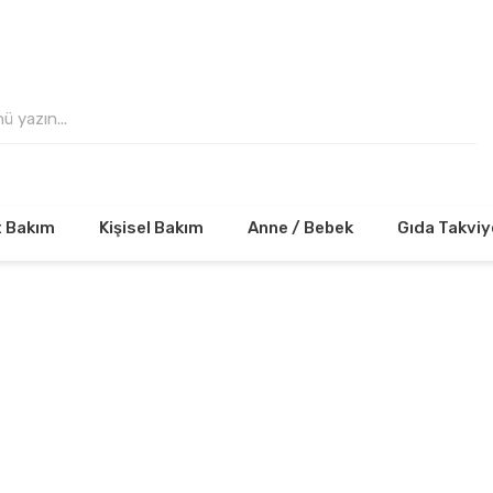
 VE ÜZERİ ALIŞVERİŞLERİNİZDE KARGO ÜCRE
t Bakım
Kişisel Bakım
Anne / Bebek
Gıda Takviy