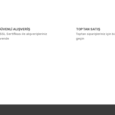
ÜVENLİ ALIŞVERİŞ
TOPTAN SATIŞ
SSL Sertifikası ile alışverişleriniz
Toptan siparişleriniz için b
üvende
geçin
E-BÜLTEN ABONELİĞİ
Yeniliklerden ve kampanyalarda haberdar olmak için Kaydolun!