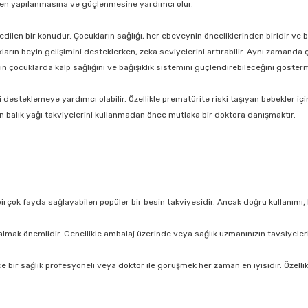
niden yapılanmasına ve güçlenmesine yardımcı olur.
dilen bir konudur. Çocukların sağlığı, her ebeveynin önceliklerinden biridir ve b
ukların beyin gelişimini desteklerken, zeka seviyelerini artırabilir. Aynı zamand
nin çocuklarda kalp sağlığını ve bağışıklık sistemini güçlendirebileceğini göster
 desteklemeye yardımcı olabilir. Özellikle prematürite riski taşıyan bebekler için
n balık yağı takviyelerini kullanmadan önce mutlaka bir doktora danışmaktır.
birçok fayda sağlayabilen popüler bir besin takviyesidir. Ancak doğru kullanımı,
ate almak önemlidir. Genellikle ambalaj üzerinde veya sağlık uzmanınızın tavsiye
bir sağlık profesyoneli veya doktor ile görüşmek her zaman en iyisidir. Özellikl