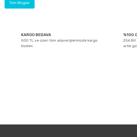
Tüm Bloglar
KARGO BEDAVA
%100 G
500 TL ve üzeri tüm alışverişlerinizde kargo
256 Bit 
bizden
artık g