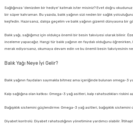
Sağlığınıza 'denizden bir hediye' katmak ister misiniz? Evet doğru okudunuz d
bir süper kahraman. Bu yazıda, balık yağının sizi neden bir sağlık yolculuğun
keşfedin. Hazırsanız, dalışa geçelim ve balık yağının gizemli dünyasına bir g
Balık yağı, sağlığımız için oldukça önemli bir besin takviyesi olarak bilinir. 
inceleme yapacağız. Hangi tür balık yağının en faydalı olduğunu öğrenirken, 
merak ediyorsanız, okumaya devam edin ve bu önemli besin takviyesinin ned
Balık Yağı Neye İyi Gelir?
Balık yağının faydaları saymakla bitmez ama içeriğinde bulunan omega-3 yağ as
Kalp sağlığına olan katkısı: Omega-3 yağ asitleri, kalp rahatsızlıkları riskini
Bağışıklık sistemini güçlendirme: Omega-3 yağ asitleri, bağışıklık sistemini de
Diyabet kontrolü: Diyabet rahatsızlığının yönetimine yardımcı olabilir. İltihap