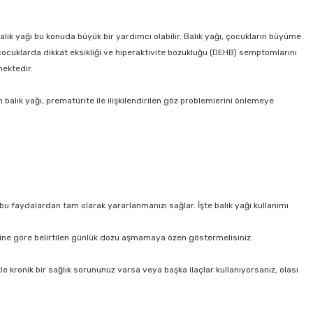
alık yağı bu konuda büyük bir yardımcı olabilir. Balık yağı, çocukların büyüme
a çocuklarda dikkat eksikliği ve hiperaktivite bozukluğu (DEHB) semptomlarını
mektedir.
 balık yağı, prematürite ile ilişkilendirilen göz problemlerini önlemeye
 bu faydalardan tam olarak yararlanmanızı sağlar. İşte balık yağı kullanımı
lerine göre belirtilen günlük dozu aşmamaya özen göstermelisiniz.
e kronik bir sağlık sorununuz varsa veya başka ilaçlar kullanıyorsanız, olası