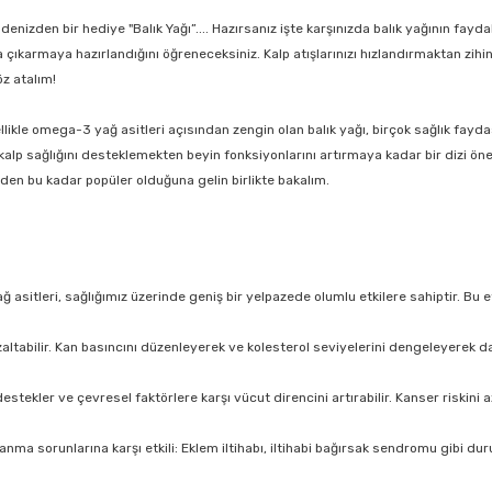
enizden bir hediye "Balık Yağı”.... Hazırsanız işte karşınızda balık yağının fay
a çıkarmaya hazırlandığını öğreneceksiniz. Kalp atışlarınızı hızlandırmaktan zihi
öz atalım!
Özellikle omega-3 yağ asitleri açısından zengin olan balık yağı, birçok sağlık fay
kalp sağlığını desteklemekten beyin fonksiyonlarını artırmaya kadar bir dizi öne
en bu kadar popüler olduğuna gelin birlikte bakalım.
itleri, sağlığımız üzerinde geniş bir yelpazede olumlu etkilere sahiptir. Bu etki
 azaltabilir. Kan basıncını düzenleyerek ve kolesterol seviyelerini dengeleyerek d
stekler ve çevresel faktörlere karşı vücut direncini artırabilir. Kanser riskini a
lanma sorunlarına karşı etkili: Eklem iltihabı, iltihabi bağırsak sendromu gibi dur