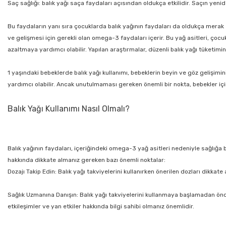
Saç sağlığı: balık yağı saça faydaları açısından oldukça etkilidir. Saçın ye
Bu faydaların yanı sıra çocuklarda balık yağının faydaları da oldukça merak e
ve gelişmesi için gerekli olan omega-3 faydaları içerir. Bu yağ asitleri, çoc
azaltmaya yardımcı olabilir. Yapılan araştırmalar, düzenli balık yağı tüketimi
1 yaşındaki bebeklerde balık yağı kullanımı, bebeklerin beyin ve göz gelişimini
yardımcı olabilir. Ancak unutulmaması gereken önemli bir nokta, bebekler içi
Balık Yağı Kullanımı Nasıl Olmalı?
Balık yağının faydaları, içeriğindeki omega-3 yağ asitleri nedeniyle sağlığa 
hakkında dikkate almanız gereken bazı önemli noktalar:
Dozajı Takip Edin: Balık yağı takviyelerini kullanırken önerilen dozları dikk
Sağlık Uzmanına Danışın: Balık yağı takviyelerini kullanmaya başlamadan önce 
etkileşimler ve yan etkiler hakkında bilgi sahibi olmanız önemlidir.