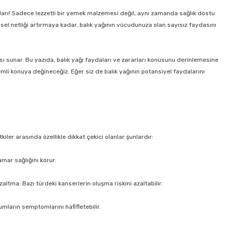
daları! Sadece lezzetli bir yemek malzemesi değil, aynı zamanda sağlık dostu
nsel netliği artırmaya kadar, balık yağının vücudunuza olan sayısız faydasını
dası sunar. Bu yazıda, balık yağı faydaları ve zararları konusunu derinlemesine
mli konuya değineceğiz. Eğer siz de balık yağının potansiyel faydalarını
ler arasında özellikle dikkat çekici olanlar şunlardır:
amar sağlığını korur.
zaltma: Bazı türdeki kanserlerin oluşma riskini azaltabilir.
umların semptomlarını hafifletebilir.