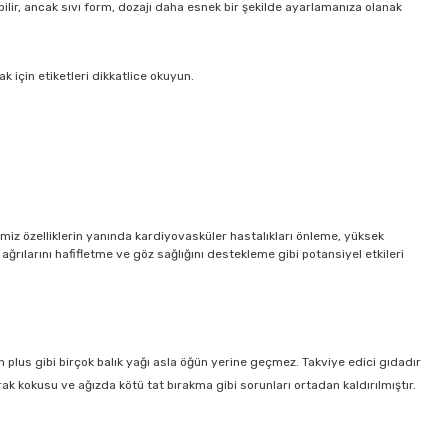
abilir, ancak sıvı form, dozajı daha esnek bir şekilde ayarlamanıza olanak
k için etiketleri dikkatlice okuyun.
miz özelliklerin yanında kardiyovasküler hastalıkları önleme, yüksek
ğrılarını hafifletme ve göz sağlığını destekleme gibi potansiyel etkileri
 plus gibi birçok balık yağı asla öğün yerine geçmez. Takviye edici gıdadır
 kokusu ve ağızda kötü tat bırakma gibi sorunları ortadan kaldırılmıştır.