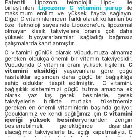
Patentli Lipozom teknolojili Lipo-L ile
birleştirilen
Lipozone C vitamini şurup
ile
maksimum emilim ve yüksek fayda sağlayın.
Diğer C vitaminlerinden farklı olarak kullanılan bu
özel teknoloji sayesinde Lipozone’un,
lipozomal
olmayan klasik takviyelere oranla çok daha
yüksek biyoyararlanımlar sağladığı bağımsız
çalışmalarda kanıtlanmıştır.
C vitamini günlük olarak vücudumuza almamız
gereken oldukça önemli bir vitamin takviyesidir.
Vücudunda C vitamini oranı yüksek kişilerin,
C
vitamini eksikliği
yaşayanlara göre çoğu
hastalıklar açısından daha güçlü bir bağışıklığa
sahip oldukları tespit edilmiştir. C vitamini,
bağışıklık sistemimizi güçlü tutma amacına ek
olarak yaz kış gerek besinlerle, gerek
takviyelerle birlikte mutlaka tüketmemiz
gereken en önemli vitaminlerin başında geliyor.
Çocuklarımız ve kendi sağlığımız için
C vitamini
içeriği yüksek besinler
yönünden zengin
beslenebilmeli, gerektiğinde dışarıdan
alacağımız takviyelerle bu açığı kapatmalıyız. C