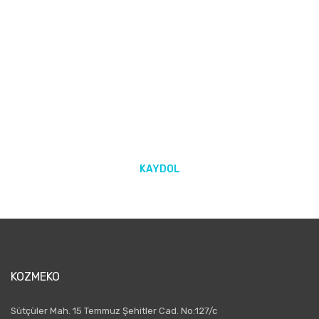
E-BÜLTEN ABONELİĞİ
Yeniliklerden ve kampanyalarda haberdar olmak için Kaydolun!
KAYDOL
KOZMEKO
Sütçüler Mah. 15 Temmuz Şehitler Cad. No:127/c