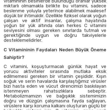
vitamininin besinlerde bulunduğu oranlar yüksek
miktarlı olmamakla birlikte bu vitamini, sadece
beslenme yoluyla yeterince alabilmek maalesef
düşük bir ihtimaldir. Özellikle fiziksel olarak yoğun
çalışan ve aktif insanlar, çalışma hayatında
yoğun bir yük altında olan herkes C vitamini
seviyesini olması gereken sınırlarda tutmalı ve
gerektiğinde uygun ve doğru takviyelerle
desteklemelidirler.
C Vitamininin Faydaları Neden Büyük Öneme
Sahiptir?
C vitamini, koşuşturmacalı günlük hayat ve
yorucu aktiviteler sırasında mutlaka eksik
edilmemesi gereken bir vitamin çeşididir. Kışın
soğuk ve serin havalarda karşılaştığımız virüsler
bizi hasta eden ve vücut direncimizi baskılayan
istenmeyen rahatsızlıklara sebeptir.
Metabolizmamızın ve bağışıklık sistemimizin
doğru ve düzgün çalışmasına fayda sağlayan,
virüslere karşı koruma kalkanı oluşturan güçlü bir