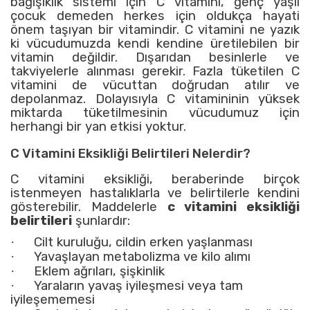
bağışıklık sistemi için C vitamini, genç yaşlı
çocuk demeden herkes için oldukça hayati
önem taşıyan bir vitamindir. C vitamini ne yazık
ki vücudumuzda kendi kendine üretilebilen bir
vitamin değildir. Dışarıdan besinlerle ve
takviyelerle alınması gerekir. Fazla tüketilen C
vitamini de vücuttan doğrudan atılır ve
depolanmaz. Dolayısıyla C vitamininin yüksek
miktarda tüketilmesinin vücudumuz için
herhangi bir yan etkisi yoktur.
C Vitamini Eksikliği Belirtileri Nelerdir?
C vitamini eksikliği
, beraberinde birçok
istenmeyen hastalıklarla ve belirtilerle kendini
gösterebilir. Maddelerle
c vitamini eksikliği
belirtileri
şunlardır:
·
Cilt kuruluğu, cildin erken yaşlanması
·
Yavaşlayan metabolizma ve kilo alımı
·
Eklem ağrıları, şişkinlik
·
Yaraların yavaş iyileşmesi veya tam
iyileşememesi