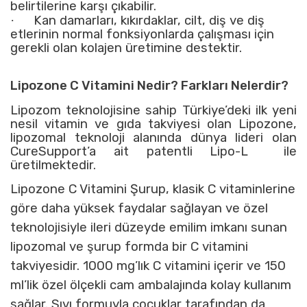
belirtilerine karşı çıkabilir.
·
Kan damarları, kıkırdaklar, cilt, diş ve diş
etlerinin normal fonksiyonlarda çalışması için
gerekli olan kolajen üretimine destektir.
Lipozone C Vitamini Nedir? Farkları Nelerdir?
Lipozom teknolojisine sahip Türkiye’deki ilk yeni
nesil vitamin ve gıda takviyesi olan Lipozone,
lipozomal teknoloji alanında dünya lideri olan
CureSupport’a ait patentli Lipo-L ile
üretilmektedir.
Lipozone C Vitamini Şurup
, klasik C vitaminlerine
göre daha yüksek faydalar sağlayan ve özel
teknolojisiyle ileri düzeyde emilim imkanı sunan
lipozomal ve şurup formda bir C vitamini
takviyesidir. 1000 mg’lık C vitamini içerir ve 150
ml’lik özel ölçekli cam ambalajında kolay kullanım
sağlar. Sıvı formuyla çocuklar tarafından da