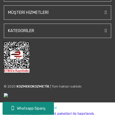
MÜŞTERI HIZMETLERI
KATEGORILER
© 2020
KOZMEKOKOZMETİK
| Tüm hakları saklıdır.
Whatsapp Sipariş
ile
ideasoft
e-