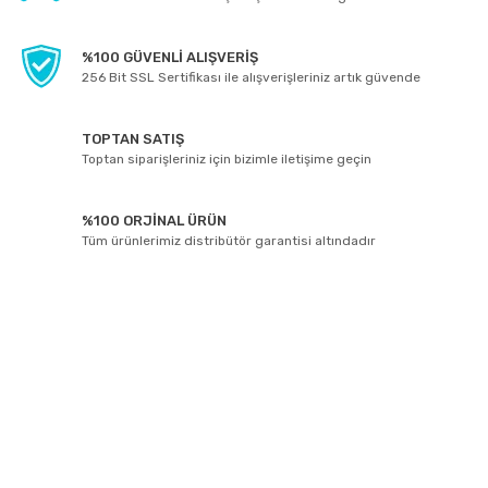
%100 GÜVENLİ ALIŞVERİŞ
256 Bit SSL Sertifikası ile alışverişleriniz artık güvende
TOPTAN SATIŞ
Toptan siparişleriniz için bizimle iletişime geçin
%100 ORJİNAL ÜRÜN
Tüm ürünlerimiz distribütör garantisi altındadır
E-BÜLTEN ABONELİĞİ
Yeniliklerden ve kampanyalarda haberdar olmak için Kaydolun!