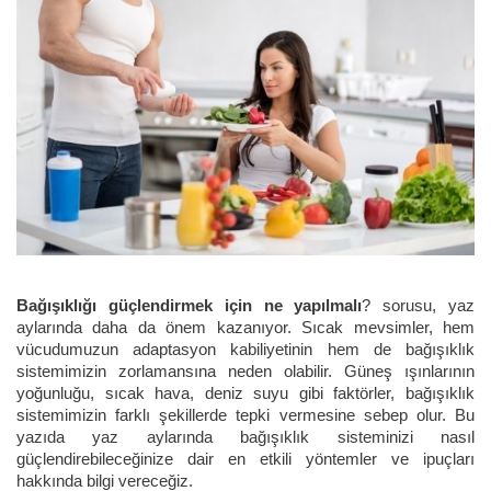
Termal Sular
Vücut Bakım
Maske
Vücut Bakımı
Nasır Sökücü
Yüz Temizleyicileri
Nebülizatör
Ortopedik Ayakkabı
Pamuk
Sıcak Su Torbası
Sigara Filtresi
Bağışıklığı güçlendirmek için ne yapılmalı
? sorusu, yaz
aylarında daha da önem kazanıyor. Sıcak mevsimler, hem
Tansiyon Aleti
vücudumuzun adaptasyon kabiliyetinin hem de bağışıklık
sistemimizin zorlamansına neden olabilir. Güneş ışınlarının
Tırnak Mantarı Giderici
yoğunluğu, sıcak hava, deniz suyu gibi faktörler, bağışıklık
sistemimizin farklı şekillerde tepki vermesine sebep olur. Bu
yazıda yaz aylarında bağışıklık sisteminizi nasıl
güçlendirebileceğinize dair en etkili yöntemler ve ipuçları
hakkında bilgi vereceğiz.