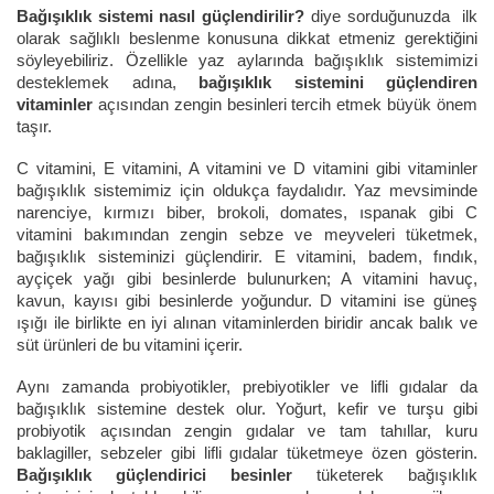
Bağışıklık sistemi nasıl güçlendirilir?
diye sorduğunuzda ilk
olarak sağlıklı beslenme konusuna dikkat etmeniz gerektiğini
söyleyebiliriz. Özellikle yaz aylarında bağışıklık sistemimizi
desteklemek adına,
bağışıklık sistemini güçlendiren
vitaminler
açısından zengin besinleri tercih etmek büyük önem
taşır.
C vitamini, E vitamini, A vitamini ve D vitamini gibi vitaminler
bağışıklık sistemimiz için oldukça faydalıdır. Yaz mevsiminde
narenciye, kırmızı biber, brokoli, domates, ıspanak gibi C
vitamini bakımından zengin sebze ve meyveleri tüketmek,
bağışıklık sisteminizi güçlendirir. E vitamini, badem, fındık,
ayçiçek yağı gibi besinlerde bulunurken; A vitamini havuç,
kavun, kayısı gibi besinlerde yoğundur. D vitamini ise güneş
ışığı ile birlikte en iyi alınan vitaminlerden biridir ancak balık ve
süt ürünleri de bu vitamini içerir.
Aynı zamanda probiyotikler, prebiyotikler ve lifli gıdalar da
bağışıklık sistemine destek olur. Yoğurt, kefir ve turşu gibi
probiyotik açısından zengin gıdalar ve tam tahıllar, kuru
baklagiller, sebzeler gibi lifli gıdalar tüketmeye özen gösterin.
Bağışıklık güçlendirici besinler
tüketerek bağışıklık