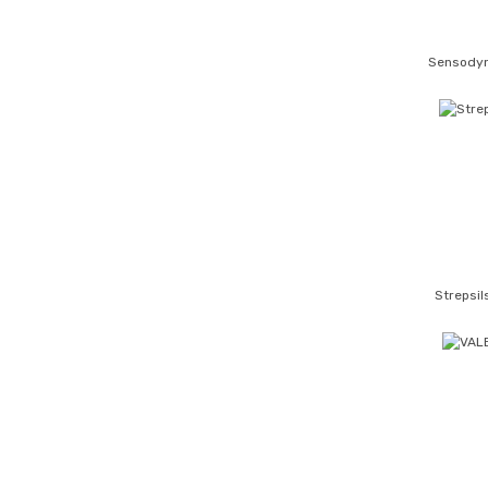
Sensody
Strepsi