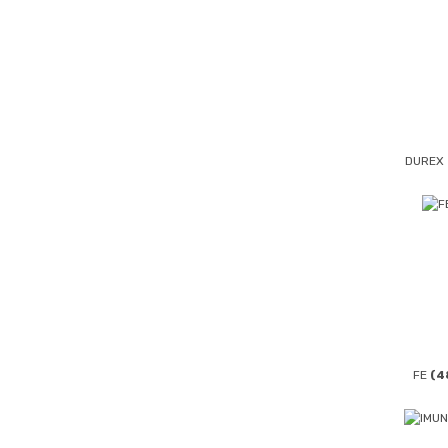
DUREX
FE
(4