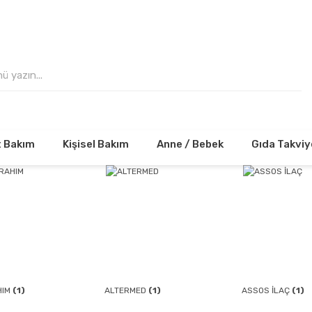
 VE ÜZERİ ALIŞVERİŞLERİNİZDE KARGO ÜCRE
t Bakım
Kişisel Bakım
Anne / Bebek
Gıda Takviy
HIM
(1)
ALTERMED
(1)
ASSOS İLAÇ
(1)