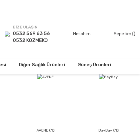
TSİZ!
BİZE ULAŞIN
0532 569 63 56
Hesabım
Sepetim (
)
0532 KOZMEKO
esi
Diğer Sağlık Ürünleri
Güneş Ürünleri
AVENE
(1)
BayBay
(1)