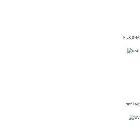
MILK SH
Nbt İlaç