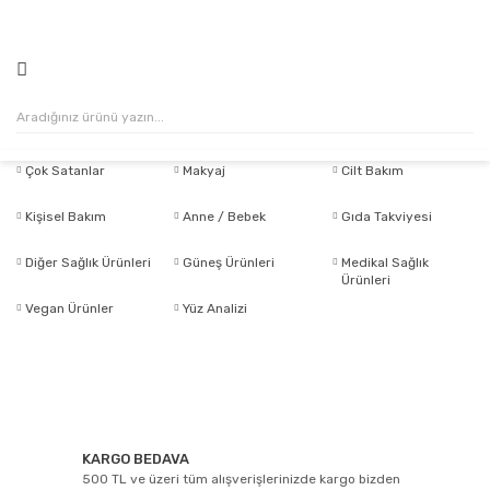
500₺ VE ÜZERİ ALIŞVERİŞLERİNİZDE KARGO ÜCRETSİZ!
Çok Satanlar
Makyaj
Cilt Bakım
Kişisel Bakım
Anne / Bebek
Gıda Takviyesi
Diğer Sağlık Ürünleri
Güneş Ürünleri
Medikal Sağlık
Ürünleri
Vegan Ürünler
Yüz Analizi
KARGO BEDAVA
500 TL ve üzeri tüm alışverişlerinizde kargo bizden