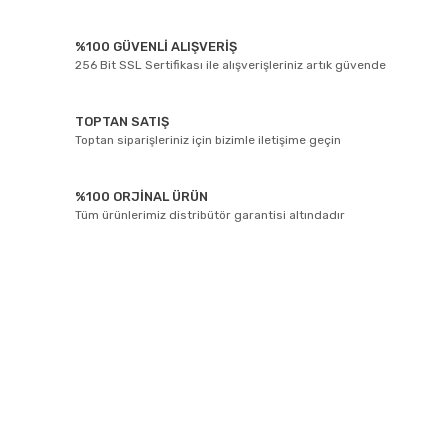
%100 GÜVENLİ ALIŞVERİŞ
256 Bit SSL Sertifikası ile alışverişleriniz artık güvende
TOPTAN SATIŞ
Toptan siparişleriniz için bizimle iletişime geçin
%100 ORJİNAL ÜRÜN
Tüm ürünlerimiz distribütör garantisi altındadır
E-BÜLTEN ABONELİĞİ
Yeniliklerden ve kampanyalarda haberdar olmak için Kaydolun!