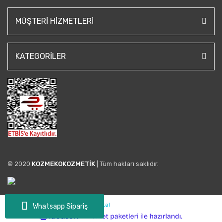
MÜŞTERI HIZMETLERI
KATEGORILER
© 2020
KOZMEKOKOZMETİK
| Tüm hakları saklıdır.
Whatsapp Sipariş
ile
ideasoft
e-