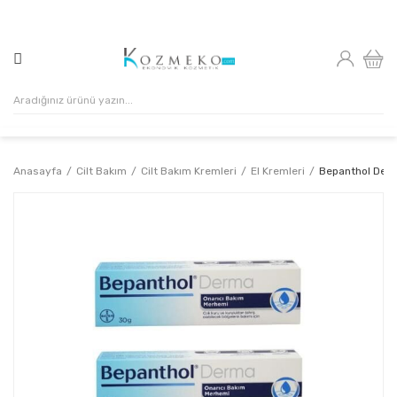
500₺ VE ÜZERİ ALIŞVERİŞLERİNİZDE KARGO ÜCRETSİZ!
Anasayfa
Cilt Bakım
Cilt Bakım Kremleri
El Kremleri
Bepanthol Derm