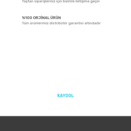
Toptan siparişleriniz için bizimle iletişime geçin
%100 ORJİNAL ÜRÜN
Tüm ürünlerimiz distribütör garantisi altındadır
E-BÜLTEN ABONELİĞİ
Yeniliklerden ve kampanyalarda haberdar olmak için Kaydolun!
KAYDOL