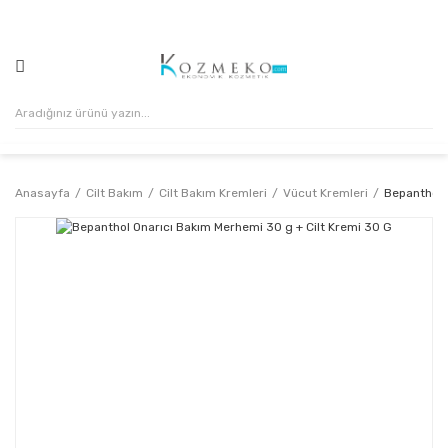
500₺ VE ÜZERİ ALIŞVERİŞLERİNİZDE KARGO ÜCRETSİZ!
Anasayfa
Cilt Bakım
Cilt Bakım Kremleri
Vücut Kremleri
Bepanthol 