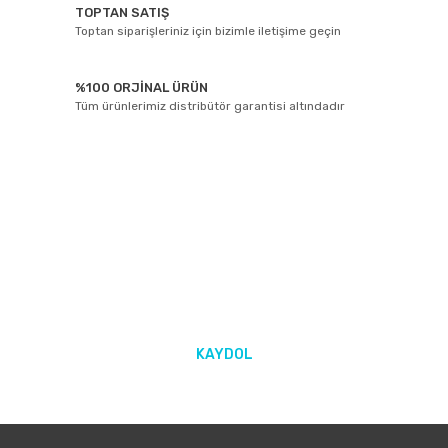
TOPTAN SATIŞ
Toptan siparişleriniz için bizimle iletişime geçin
%100 ORJİNAL ÜRÜN
Tüm ürünlerimiz distribütör garantisi altındadır
E-BÜLTEN ABONELİĞİ
Yeniliklerden ve kampanyalarda haberdar olmak için Kaydolun!
KAYDOL