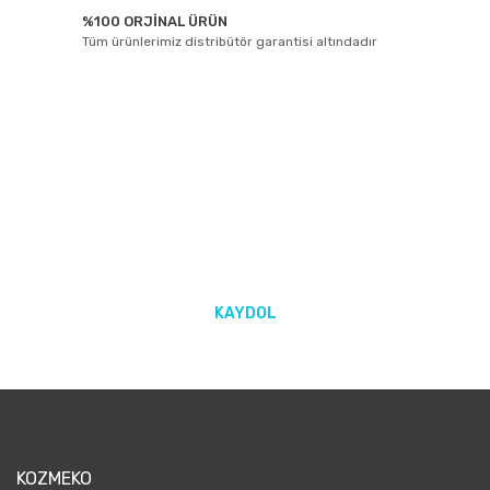
%100 ORJİNAL ÜRÜN
Tüm ürünlerimiz distribütör garantisi altındadır
E-BÜLTEN ABONELİĞİ
Yeniliklerden ve kampanyalarda haberdar olmak için Kaydolun!
KAYDOL
KOZMEKO