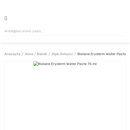
500₺ VE ÜZERİ ALIŞVERİŞLERİNİZDE KARGO ÜCRETSİZ!
Anasayfa
Anne / Bebek
Pişik Önleyici
Biolane Eryderm Water Paste 7