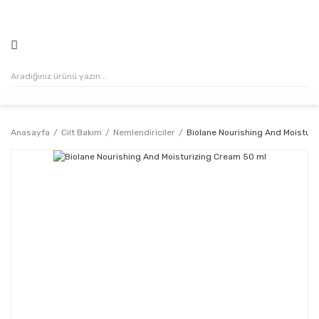
500₺ VE ÜZERİ ALIŞVERİŞLERİNİZDE KARGO ÜCRETSİZ!
Anasayfa
Cilt Bakım
Nemlendiriciler
Biolane Nourishing And Moistur