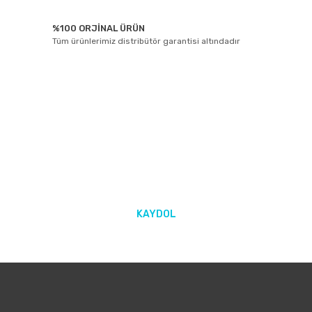
%100 ORJİNAL ÜRÜN
Tüm ürünlerimiz distribütör garantisi altındadır
E-BÜLTEN ABONELİĞİ
Yeniliklerden ve kampanyalarda haberdar olmak için Kaydolun!
KAYDOL