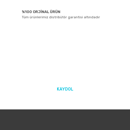
%100 ORJİNAL ÜRÜN
Tüm ürünlerimiz distribütör garantisi altındadır
E-BÜLTEN ABONELİĞİ
Yeniliklerden ve kampanyalarda haberdar olmak için Kaydolun!
KAYDOL