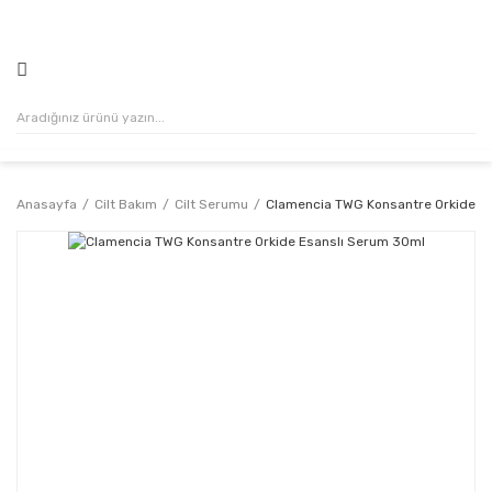
500₺ VE ÜZERİ ALIŞVERİŞLERİNİZDE KARGO ÜCRETSİZ!
Anasayfa
Cilt Bakım
Cilt Serumu
Clamencia TWG Konsantre Orkide E