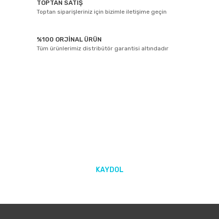
TOPTAN SATIŞ
Toptan siparişleriniz için bizimle iletişime geçin
%100 ORJİNAL ÜRÜN
Tüm ürünlerimiz distribütör garantisi altındadır
E-BÜLTEN ABONELİĞİ
Yeniliklerden ve kampanyalarda haberdar olmak için Kaydolun!
KAYDOL