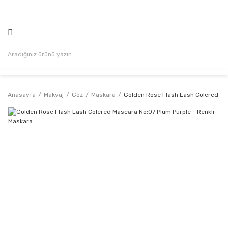
500₺ VE ÜZERİ ALIŞVERİŞLERİNİZDE KARGO ÜCRETSİZ!
Anasayfa
Makyaj
Göz
Maskara
Golden Rose Flash Lash Colered Ma