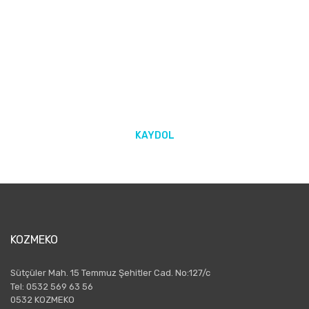
E-BÜLTEN ABONELİĞİ
Yeniliklerden ve kampanyalarda haberdar olmak için Kaydolun!
KAYDOL
KOZMEKO
Sütçüler Mah. 15 Temmuz Şehitler Cad. No:127/c
Tel: 0532 569 63 56
0532 KOZMEKO