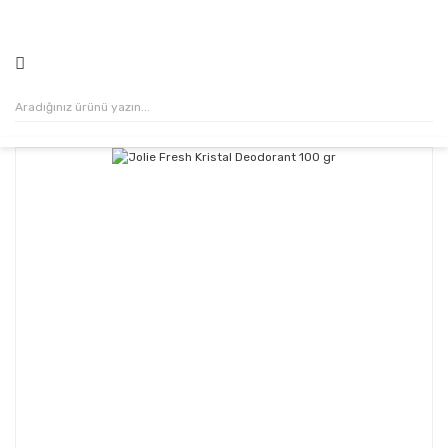
500₺ VE ÜZERİ ALIŞVERİŞLERİNİZDE KARGO ÜCRETSİZ!