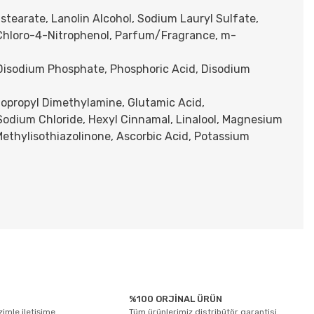
tearate, Lanolin Alcohol, Sodium Lauryl Sulfate,
-Chloro-4-Nitrophenol, Parfum/Fragrance, m-
 Disodium Phosphate, Phosphoric Acid, Disodium
opropyl Dimethylamine, Glutamic Acid,
 Sodium Chloride, Hexyl Cinnamal, Linalool, Magnesium
Methylisothiazolinone, Ascorbic Acid, Potassium
tebilirsiniz.
%100 ORJİNAL ÜRÜN
izimle iletişime
Tüm ürünlerimiz distribütör garantisi