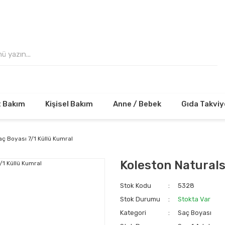
 VE ÜZERİ ALIŞVERİŞLERİNİZDE KARGO ÜCRE
t Bakım
Kişisel Bakım
Anne / Bebek
Gıda Takviy
ç Boyası 7/1 Küllü Kumral
Koleston Naturals
Stok Kodu
5328
Stok Durumu
Stokta Var
Kategori
Saç Boyası