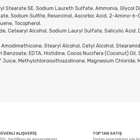
l Stearate SE, Sodium Laureth Sulfate, Ammonia, Glycol Dis
ate, Sodium Sulfite, Resorcinol, Ascorbic Acid, 2-Amino-6
uene, Tocopherol.
, Cetearyl Alcohol, Sodium Lauryl Sulfate, Salicylic Acid,
modimethicone, Stearyl Alcohol, Cetyl Alcohol, Stearamid
l Benzoate, EDTA, Histidine, Cocos Nucifera (Coconut) Oil,
af Juice, Methylchloroisothiazolinone, Magnesium Chloride, 
arda yetersiz gördüğünüz noktaları öneri formunu kullanarak tarafımıza ile
Bu ürüne ilk yorumu siz yapın!
ÜVENLİ ALIŞVERİŞ
TOPTAN SATIŞ
SSL Sertifikası ile alışverişleriniz
Toptan siparişleriniz için b