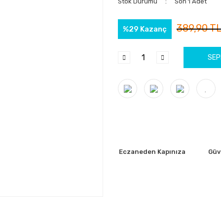
Stok Durumu
Son 1 Adet
389,90 T
%29 Kazanç
SEP
Eczaneden Kapınıza
Güve