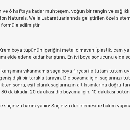
n ve 6 haftaya kadar muhteşem, yoğun bir rengin ve sağlıklı 
ton Naturals, Wella Labaratuarlarında geliştirilen özel siste
 formüle edilmiştir.
n. Krem boya tüpünün içeriğini metal olmayan (plastik, cam ya
ışımı elde edene kadar karıştırın. En iyi boya sonucunu elde 
ya karışımını yıkanmamış saça boya fırçası ile tutam tutam 
geniş dişli bir tarakla tarayın. Dip boyama için, saçlarınızı t
kten sonra, eşit olarak saçlarınızın alt kısımlarına doğru tar
 30 dakikadır, 20 dakikası dip boyama için, 10 dakikası bütün
ile saçınıza bakım yapın: Saçınıza derinlemesine bakım yapma