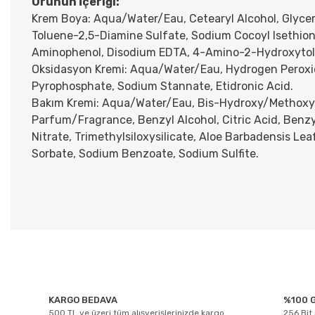
Ürünün İçeriği:
Krem Boya: Aqua/Water/Eau, Cetearyl Alcohol, Glycery
Toluene-2,5-Diamine Sulfate, Sodium Cocoyl Isethion
Aminophenol, Disodium EDTA, 4-Amino-2-Hydroxytol
Oksidasyon Kremi: Aqua/Water/Eau, Hydrogen Peroxide
Pyrophosphate, Sodium Stannate, Etidronic Acid.
Bakım Kremi: Aqua/Water/Eau, Bis-Hydroxy/Methoxy A
Parfum/Fragrance, Benzyl Alcohol, Citric Acid, Benzy
Nitrate, Trimethylsiloxysilicate, Aloe Barbadensis Le
Sorbate, Sodium Benzoate, Sodium Sulfite.
Bu ürünün fiyat bilgisi, resim, ürün açıklamalarında ve diğer konul
Görüş ve önerileriniz için teşekkür ederiz.
KARGO BEDAVA
%100 G
Ürün resmi kalitesiz, bozuk veya görüntülenemiyor.
500 TL ve üzeri tüm alışverişlerinizde kargo
256 Bit 