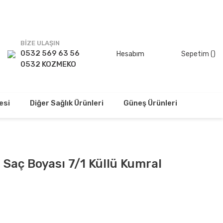
TSİZ!
BİZE ULAŞIN
0532 569 63 56
Hesabım
Sepetim (
)
0532 KOZMEKO
esi
Diğer Sağlık Ürünleri
Güneş Ürünleri
 Saç Boyası 7/1 Küllü Kumral