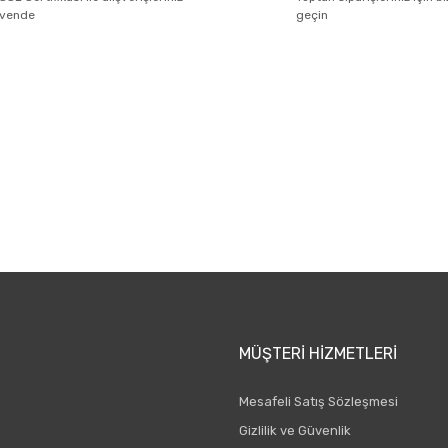
Yorum Yaz
üvende
geçin
E-BÜLTEN ABONELİĞİ
Yeniliklerden ve kampanyalarda haberdar olmak için Kaydolun!
Gönder
MÜŞTERI HIZMETLERI
Mesafeli Satış Sözleşmesi
Gizlilik ve Güvenlik