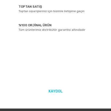
TOPTAN SATIŞ
Toptan siparişleriniz için bizimle iletişime geçin
%100 ORJİNAL ÜRÜN
Tüm ürünlerimiz distribütör garantisi altındadır
E-BÜLTEN ABONELİĞİ
Yeniliklerden ve kampanyalarda haberdar olmak için Kaydolun!
KAYDOL