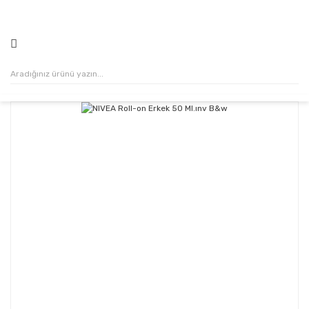
500₺ VE ÜZERİ ALIŞVERİŞLERİNİZDE KARGO ÜCRETSİZ!