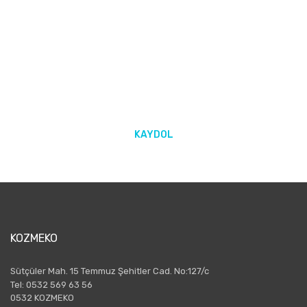
E-BÜLTEN ABONELİĞİ
Yeniliklerden ve kampanyalarda haberdar olmak için Kaydolun!
KAYDOL
KOZMEKO
Sütçüler Mah. 15 Temmuz Şehitler Cad. No:127/c
Tel: 0532 569 63 56
0532 KOZMEKO