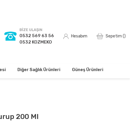
TSİZ!
BİZE ULAŞIN
0532 569 63 56
Hesabım
Sepetim (
)
0532 KOZMEKO
esi
Diğer Sağlık Ürünleri
Güneş Ürünleri
urup 200 Ml