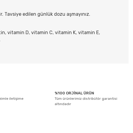
ir. Tavsiye edilen günlük dozu aşmayınız.
in, vitamin D, vitamin C, vitamin K, vitamin E,
.
tebilirsiniz.
%100 ORJİNAL ÜRÜN
izimle iletişime
Tüm ürünlerimiz distribütör garantisi
altındadır