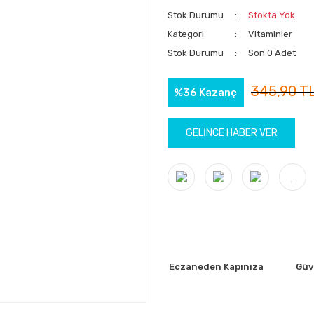
Stok Durumu
Stokta Yok
Kategori
Vitaminler
Stok Durumu
Son 0 Adet
345,90 T
%36 Kazanç
GELİNCE HABER VER
Eczaneden Kapınıza
Güve