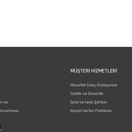
Yeniliklerden ve kampanyalarda haberdar olmak için Kaydolun!
Gönder
MÜŞTERI HIZMETLERI
Mesafeli Satış Sözleşmesi
Gizlilik ve Güvenlik
rı ve
İptal ve İade Şartları
n Korunması
Kişisel Veriler Politikası