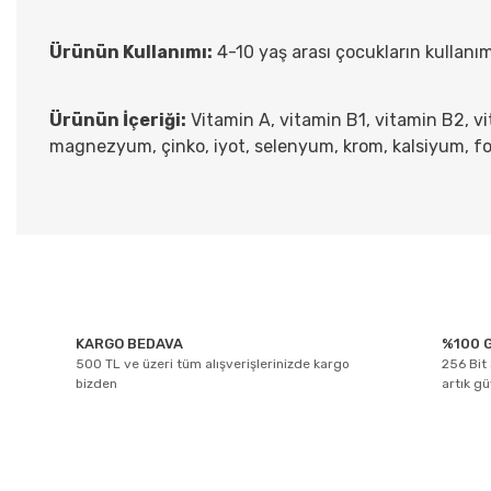
Ürünün Kullanımı:
4-10 yaş arası çocukların kullanım
Ürünün İçeriği:
Vitamin A, vitamin B1, vitamin B2, vit
magnezyum, çinko, iyot, selenyum, krom, kalsiyum, fos
Bu ürünün fiyat bilgisi, resim, ürün açıklamalarında ve diğer konul
Görüş ve önerileriniz için teşekkür ederiz.
KARGO BEDAVA
%100 G
Ürün resmi kalitesiz, bozuk veya görüntülenemiyor.
500 TL ve üzeri tüm alışverişlerinizde kargo
256 Bit 
bizden
artık g
Ürün açıklamasında eksik bilgiler bulunuyor.
Ürün bilgilerinde hatalar bulunuyor.
Ürün fiyatı diğer sitelerden daha pahalı.
Bu ürüne benzer farklı alternatifler olmalı.