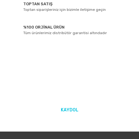
TOPTAN SATIŞ
Toptan siparişleriniz için bizimle iletişime geçin
%100 ORJİNAL ÜRÜN
Tüm ürünlerimiz distribütör garantisi altındadır
E-BÜLTEN ABONELİĞİ
Yeniliklerden ve kampanyalarda haberdar olmak için Kaydolun!
KAYDOL