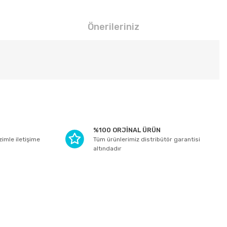
Önerileriniz
tebilirsiniz.
%100 ORJİNAL ÜRÜN
izimle iletişime
Tüm ürünlerimiz distribütör garantisi
altındadır