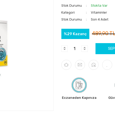
Stok Durumu
Stokta Var
Kategori
Vitaminler
Stok Durumu
Son 4 Adet
489,90 T
%29 Kazanç
SEP
Eczaneden Kapınıza
Güve