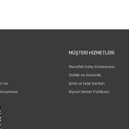
Gönder
MÜŞTERI HIZMETLERI
Mesafeli Satış Sözleşmesi
Gizlilik ve Güvenlik
rı ve
İptal ve İade Şartları
n Korunması
Kişisel Veriler Politikası