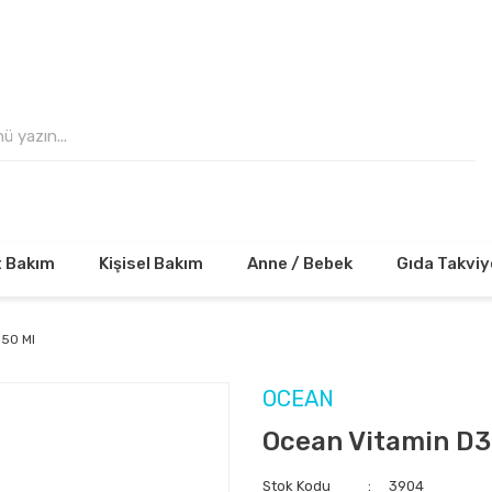
 VE ÜZERİ ALIŞVERİŞLERİNİZDE KARGO ÜCRE
t Bakım
Kişisel Bakım
Anne / Bebek
Gıda Takviy
 50 Ml
OCEAN
Ocean Vitamin D3
Stok Kodu
3904