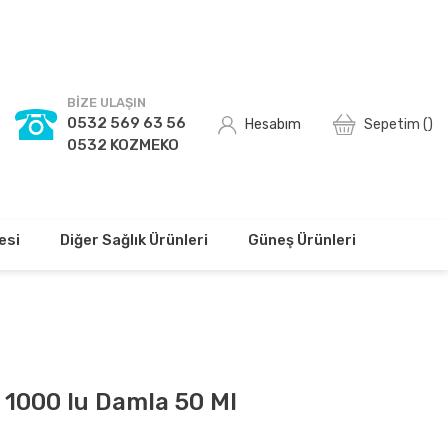
TSİZ!
BİZE ULAŞIN
0532 569 63 56
Hesabım
Sepetim (
)
0532 KOZMEKO
esi
Diğer Sağlık Ürünleri
Güneş Ürünleri
 1000 Iu Damla 50 Ml