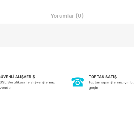
Yorumlar (0)
arda yetersiz gördüğünüz noktaları öneri formunu kullanarak tarafımıza ile
Bu ürüne ilk yorumu siz yapın!
ÜVENLİ ALIŞVERİŞ
TOPTAN SATIŞ
SSL Sertifikası ile alışverişleriniz
Toptan siparişleriniz için b
Yorum Yaz
üvende
geçin
E-BÜLTEN ABONELİĞİ
Yeniliklerden ve kampanyalarda haberdar olmak için Kaydolun!