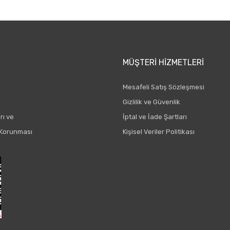
Gönder
MÜŞTERI HIZMETLERI
Mesafeli Satış Sözleşmesi
Gizlilik ve Güvenlik
rı ve
İptal ve İade Şartları
n Korunması
Kişisel Veriler Politikası