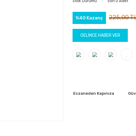
Stok Durumu
Son 0 Adet
225,00 T
%40 Kazanç
GELİNCE HABER VER
Eczaneden Kapınıza
Güve