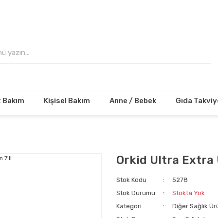
 VE ÜZERİ ALIŞVERİŞLERİNİZDE KARGO ÜCRE
t Bakım
Kişisel Bakım
Anne / Bebek
Gıda Takviy
Orkid Ultra Extra 
Stok Kodu
5278
Stok Durumu
Stokta Yok
Kategori
Diğer Sağlık Ür