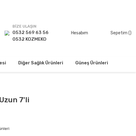
TSİZ!
BİZE ULAŞIN
0532 569 63 56
Hesabım
Sepetim (
)
0532 KOZMEKO
esi
Diğer Sağlık Ürünleri
Güneş Ürünleri
Uzun 7'li
ünleri