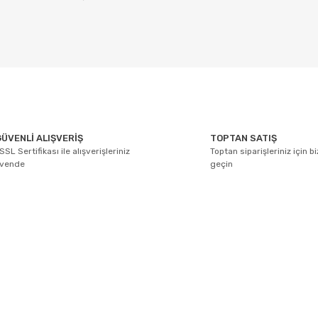
arda yetersiz gördüğünüz noktaları öneri formunu kullanarak tarafımıza ile
Bu ürüne ilk yorumu siz yapın!
ÜVENLİ ALIŞVERİŞ
TOPTAN SATIŞ
SSL Sertifikası ile alışverişleriniz
Toptan siparişleriniz için b
Yorum Yaz
üvende
geçin
E-BÜLTEN ABONELİĞİ
Yeniliklerden ve kampanyalarda haberdar olmak için Kaydolun!