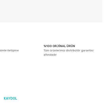
tebilirsiniz.
%100 ORJİNAL ÜRÜN
izimle iletişime
Tüm ürünlerimiz distribütör garantisi
altındadır
KAYDOL