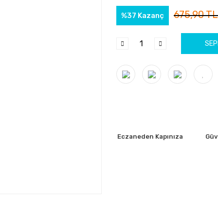
675,90 TL
%37 Kazanç
SEP
Eczaneden Kapınıza
Güve