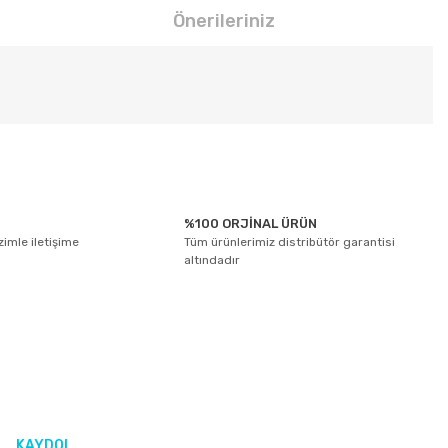
Önerileriniz
tebilirsiniz.
%100 ORJİNAL ÜRÜN
izimle iletişime
Tüm ürünlerimiz distribütör garantisi
altındadır
KAYDOL