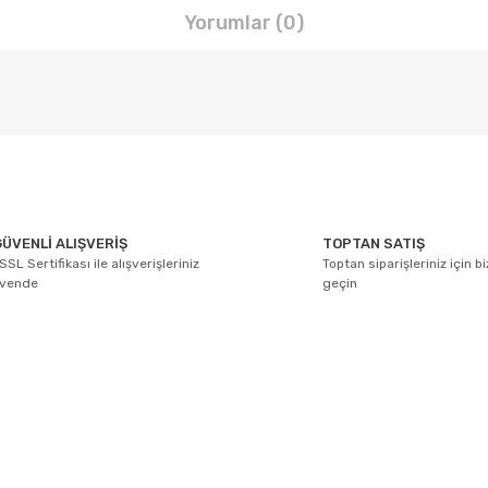
Yorumlar (0)
arda yetersiz gördüğünüz noktaları öneri formunu kullanarak tarafımıza ile
Bu ürüne ilk yorumu siz yapın!
ÜVENLİ ALIŞVERİŞ
TOPTAN SATIŞ
SSL Sertifikası ile alışverişleriniz
Toptan siparişleriniz için b
Yorum Yaz
üvende
geçin
E-BÜLTEN ABONELİĞİ
Yeniliklerden ve kampanyalarda haberdar olmak için Kaydolun!