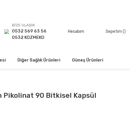
TSİZ!
BİZE ULAŞIN
0532 569 63 56
Hesabım
Sepetim (
)
0532 KOZMEKO
esi
Diğer Sağlık Ürünleri
Güneş Ürünleri
Pikolinat 90 Bitkisel Kapsül