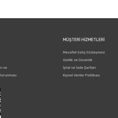
Gönder
MÜŞTERI HIZMETLERI
Mesafeli Satış Sözleşmesi
Gizlilik ve Güvenlik
rı ve
İptal ve İade Şartları
n Korunması
Kişisel Veriler Politikası