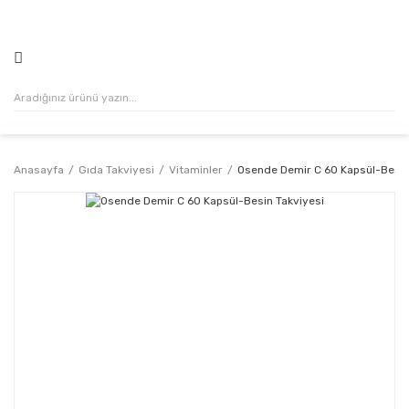
500₺ VE ÜZERİ ALIŞVERİŞLERİNİZDE KARGO ÜCRETSİZ!
Anasayfa
Gıda Takviyesi
Vitaminler
Osende Demir C 60 Kapsül-Besin