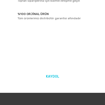
Toptan siparişleriniz için bizimle iletişime geçin
%100 ORJİNAL ÜRÜN
Tüm ürünlerimiz distribütör garantisi altındadır
E-BÜLTEN ABONELİĞİ
Yeniliklerden ve kampanyalarda haberdar olmak için Kaydolun!
KAYDOL