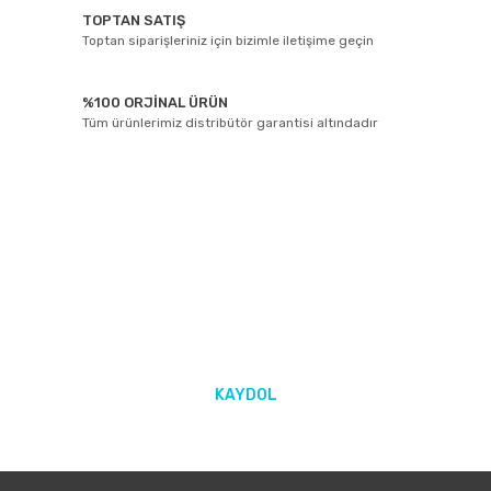
TOPTAN SATIŞ
Toptan siparişleriniz için bizimle iletişime geçin
%100 ORJİNAL ÜRÜN
Tüm ürünlerimiz distribütör garantisi altındadır
E-BÜLTEN ABONELİĞİ
Yeniliklerden ve kampanyalarda haberdar olmak için Kaydolun!
KAYDOL