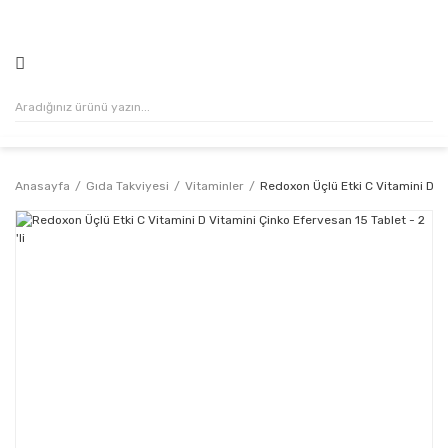
500₺ VE ÜZERİ ALIŞVERİŞLERİNİZDE KARGO ÜCRETSİZ!
Anasayfa
Gıda Takviyesi
Vitaminler
Redoxon Üçlü Etki C Vitamini D Vi