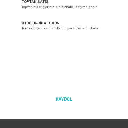
TOPTAN SATIŞ
Toptan siparişleriniz için bizimle iletişime geçin
%100 ORJİNAL ÜRÜN
Tüm ürünlerimiz distribütör garantisi altındadır
E-BÜLTEN ABONELİĞİ
Yeniliklerden ve kampanyalarda haberdar olmak için Kaydolun!
KAYDOL