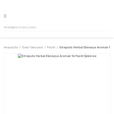
500₺ VE ÜZERİ ALIŞVERİŞLERİNİZDE KARGO ÜCRETSİZ!
Anasayfa
Gıda Takviyesi
Pastil
Strepsils Herbal Ekinezya Aromalı 16 P