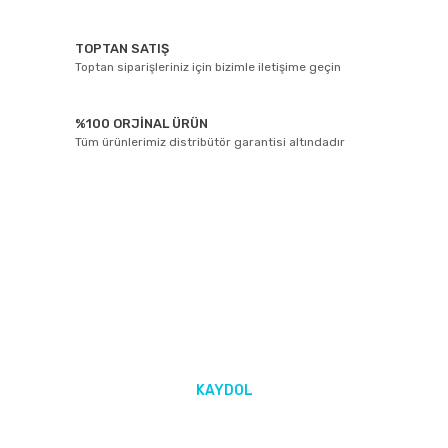
TOPTAN SATIŞ
Toptan siparişleriniz için bizimle iletişime geçin
%100 ORJİNAL ÜRÜN
Tüm ürünlerimiz distribütör garantisi altındadır
E-BÜLTEN ABONELİĞİ
Yeniliklerden ve kampanyalarda haberdar olmak için Kaydolun!
KAYDOL