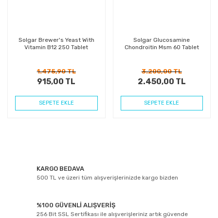
Solgar Brewer's Yeast With
Solgar Glucosamine
Vitamin B12 250 Tablet
Chondroitin Msm 60 Tablet
1.475,90 TL
3.200,00 TL
915,00 TL
2.450,00 TL
SEPETE EKLE
SEPETE EKLE
KARGO BEDAVA
500 TL ve üzeri tüm alışverişlerinizde kargo bizden
%100 GÜVENLİ ALIŞVERİŞ
256 Bit SSL Sertifikası ile alışverişleriniz artık güvende