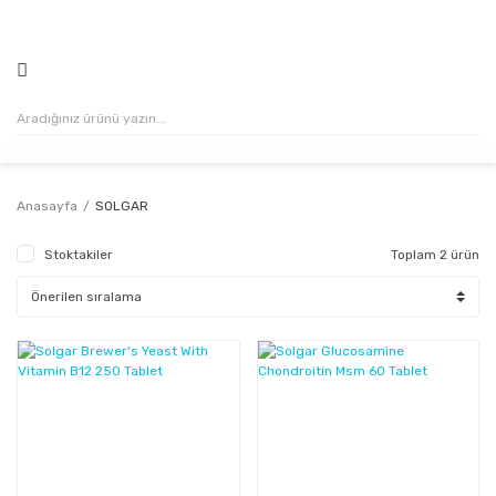
500₺ VE ÜZERİ ALIŞVERİŞLERİNİZDE KARGO ÜCRETSİZ!
Anasayfa
SOLGAR
Stoktakiler
Toplam 2 ürün
%38
%23
Kazanç
Kazanç