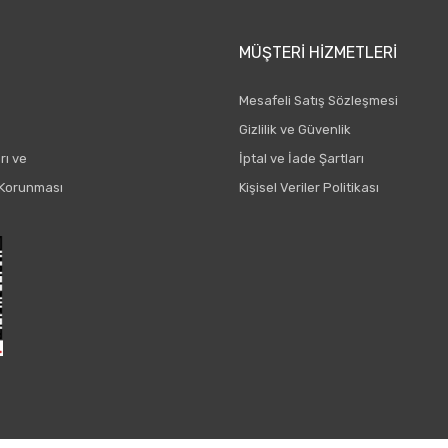
MÜŞTERI HIZMETLERI
Mesafeli Satış Sözleşmesi
Gizlilik ve Güvenlik
rı ve
İptal ve İade Şartları
n Korunması
Kişisel Veriler Politikası