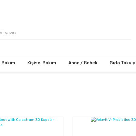
 VE ÜZERİ ALIŞVERİŞLERİNİZDE KARGO ÜCRE
t Bakım
Kişisel Bakım
Anne / Bebek
Gıda Takviy
%32
Kazanç