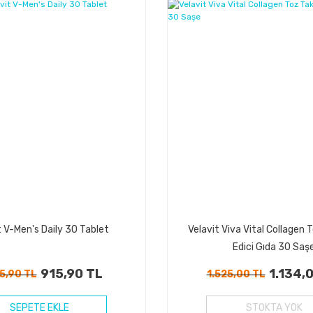
%37
Kazanç
t V-Men's Daily 30 Tablet
Velavit Viva Vital Collagen 
Edici Gıda 30 Saş
915,90 TL
1.134,
5,90 TL
1.525,00 TL
SEPETE EKLE
STOKTA YOK