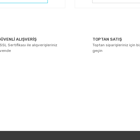
ÜVENLİ ALIŞVERİŞ
TOPTAN SATIŞ
SSL Sertifikası ile alışverişleriniz
Toptan siparişleriniz için b
üvende
geçin
E-BÜLTEN ABONELİĞİ
Yeniliklerden ve kampanyalarda haberdar olmak için Kaydolun!