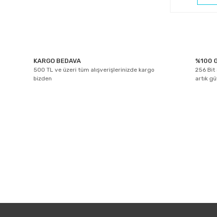
KARGO BEDAVA
%100 G
500 TL ve üzeri tüm alışverişlerinizde kargo
256 Bit 
bizden
artık g