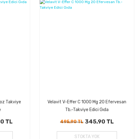
%26
%30
Kazanç
Kazanç
Toz Takviye
Velavit V-Effer C 1000 Mg 20 Efervesan
e
Tb.-Takviye Edici Gıda
00 TL
345,90 TL
495,90 TL
STOKTA YOK