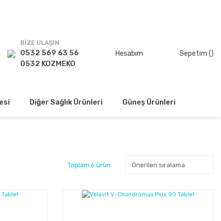
TSİZ!
BİZE ULAŞIN
0532 569 63 56
Hesabım
Sepetim (
)
0532 KOZMEKO
esi
Diğer Sağlık Ürünleri
Güneş Ürünleri
Toplam 6 ürün
%32
%23
Kazanç
Kazanç