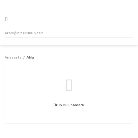
500₺ VE ÜZERİ ALIŞVERİŞLERİNİZDE KARGO ÜCRETSİZ!
Anasayfa
Alila
Ürün Bulunamadı.