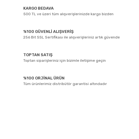
KARGO BEDAVA
500 TL ve üzeri tüm alışverişlerinizde kargo bizden
%100 GÜVENLİ ALIŞVERİŞ
256 Bit SSL Sertifikası ile alışverişleriniz artık güvende
TOPTAN SATIŞ
Toptan siparişleriniz için bizimle iletişime geçin
%100 ORJİNAL ÜRÜN
Tüm ürünlerimiz distribütör garantisi altındadır
E-BÜLTEN ABONELİĞİ
Yeniliklerden ve kampanyalarda haberdar olmak için Kaydolun!