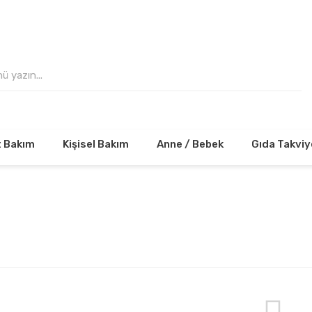
 VE ÜZERİ ALIŞVERİŞLERİNİZDE KARGO ÜCRE
t Bakım
Kişisel Bakım
Anne / Bebek
Gıda Takviy