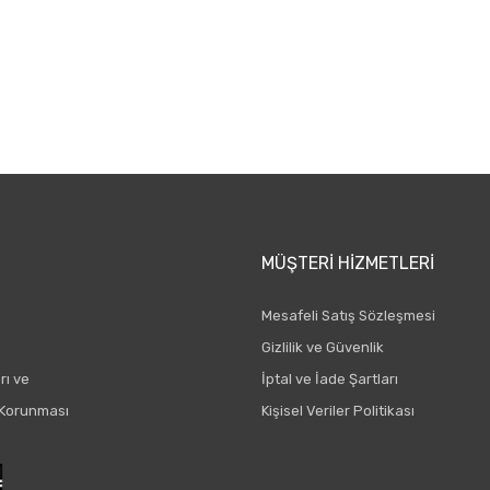
Yeniliklerden ve kampanyalarda haberdar olmak için Kaydolun!
MÜŞTERI HIZMETLERI
Mesafeli Satış Sözleşmesi
Gizlilik ve Güvenlik
rı ve
İptal ve İade Şartları
n Korunması
Kişisel Veriler Politikası