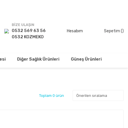
TSİZ!
BİZE ULAŞIN
0532 569 63 56
Hesabım
Sepetim (
)
0532 KOZMEKO
esi
Diğer Sağlık Ürünleri
Güneş Ürünleri
Toplam 0 ürün