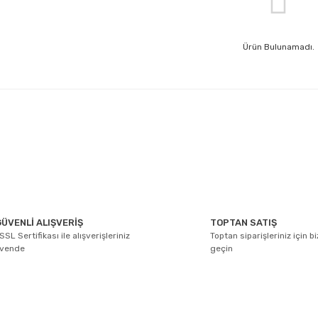
Ürün Bulunamadı.
ÜVENLİ ALIŞVERİŞ
TOPTAN SATIŞ
SSL Sertifikası ile alışverişleriniz
Toptan siparişleriniz için b
üvende
geçin
E-BÜLTEN ABONELİĞİ