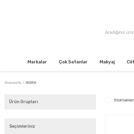
500₺
Markalar
Çok Satanlar
Makyaj
Cil
Anasayfa
IXORA
Stoktakiler
Ürün Grupları
Seçimleriniz