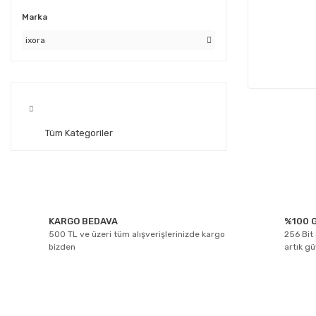
Marka
ixora
Tüm Kategoriler
KARGO BEDAVA
%100 G
500 TL ve üzeri tüm alışverişlerinizde kargo
256 Bit 
bizden
artık g