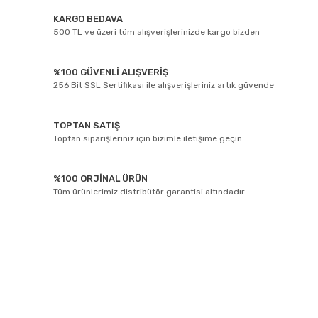
KARGO BEDAVA
500 TL ve üzeri tüm alışverişlerinizde kargo bizden
%100 GÜVENLİ ALIŞVERİŞ
256 Bit SSL Sertifikası ile alışverişleriniz artık güvende
TOPTAN SATIŞ
Toptan siparişleriniz için bizimle iletişime geçin
%100 ORJİNAL ÜRÜN
Tüm ürünlerimiz distribütör garantisi altındadır
E-BÜLTEN ABONELİĞİ
Yeniliklerden ve kampanyalarda haberdar olmak için Kaydolun!