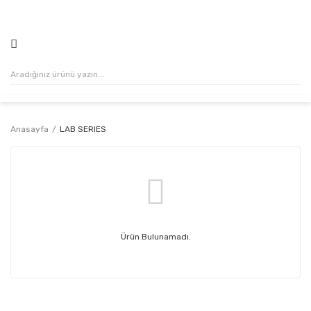
500₺ VE ÜZERİ ALIŞVERİŞLERİNİZDE KARGO ÜCRETSİZ!
Anasayfa
LAB SERIES
Ürün Bulunamadı.