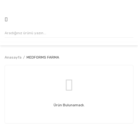
500₺ VE ÜZERİ ALIŞVERİŞLERİNİZDE KARGO ÜCRETSİZ!
Anasayfa
MEDFORMS FARMA
Ürün Bulunamadı.