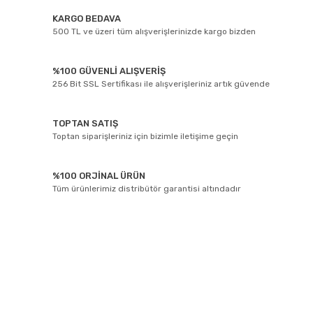
KARGO BEDAVA
500 TL ve üzeri tüm alışverişlerinizde kargo bizden
%100 GÜVENLİ ALIŞVERİŞ
256 Bit SSL Sertifikası ile alışverişleriniz artık güvende
TOPTAN SATIŞ
Toptan siparişleriniz için bizimle iletişime geçin
%100 ORJİNAL ÜRÜN
Tüm ürünlerimiz distribütör garantisi altındadır
E-BÜLTEN ABONELİĞİ
Yeniliklerden ve kampanyalarda haberdar olmak için Kaydolun!