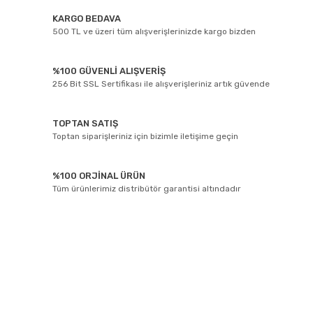
KARGO BEDAVA
500 TL ve üzeri tüm alışverişlerinizde kargo bizden
%100 GÜVENLİ ALIŞVERİŞ
256 Bit SSL Sertifikası ile alışverişleriniz artık güvende
TOPTAN SATIŞ
Toptan siparişleriniz için bizimle iletişime geçin
%100 ORJİNAL ÜRÜN
Tüm ürünlerimiz distribütör garantisi altındadır
E-BÜLTEN ABONELİĞİ
Yeniliklerden ve kampanyalarda haberdar olmak için Kaydolun!