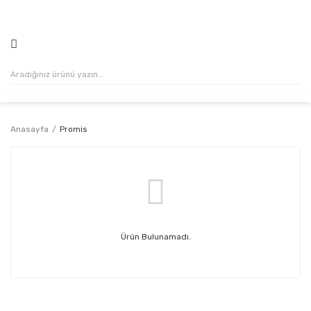
500₺ VE ÜZERİ ALIŞVERİŞLERİNİZDE KARGO ÜCRETSİZ!
Anasayfa
Promis
Ürün Bulunamadı.