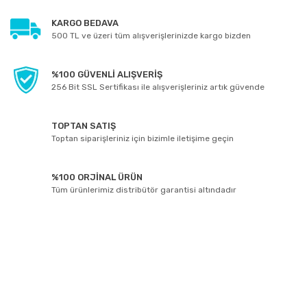
KARGO BEDAVA
500 TL ve üzeri tüm alışverişlerinizde kargo bizden
%100 GÜVENLİ ALIŞVERİŞ
256 Bit SSL Sertifikası ile alışverişleriniz artık güvende
TOPTAN SATIŞ
Toptan siparişleriniz için bizimle iletişime geçin
%100 ORJİNAL ÜRÜN
Tüm ürünlerimiz distribütör garantisi altındadır
E-BÜLTEN ABONELİĞİ
Yeniliklerden ve kampanyalarda haberdar olmak için Kaydolun!